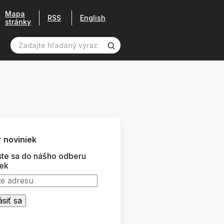
Mapa
RSS
English
stránky
 noviniek
ste sa do nášho odberu
iek