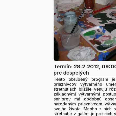
Termín:
28.2.2012, 09:0
pre dospelých
Tento obľúbený program je
priaznivcov výtvarného umen
stretnutiach bližšie venujú 
základnými výtvarnými postup
seniorov má obdobnú obsah
narodeným priaznivcom výtva
svojho života. Mnoho z nich s
stretnutie v galérii je pre ni