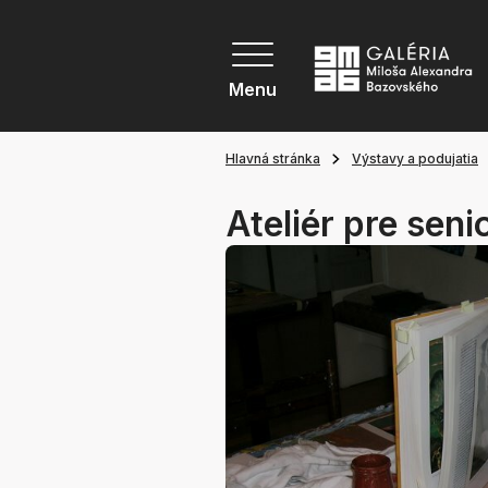
Menu
Hlavná stránka
Výstavy a podujatia
Ateliér pre seni