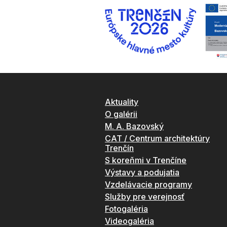
Aktuality
O galérii
M. A. Bazovský
CAT / Centrum architektúry
Trenčín
S koreňmi v Trenčíne
Výstavy a podujatia
Vzdelávacie programy
Služby pre verejnosť
Fotogaléria
Videogaléria