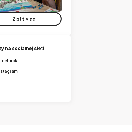
Zistiť viac
y na socialnej sieti
acebook
nstagram