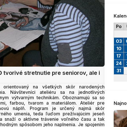
Kalen
Po
03
10
17
24
31
0
tvorivé stretnutie pre seniorov, ale i
 orientovaný na všetkých skôr narodených
ia. Návštevníci ateliéru sa na jednotlivých
rôznym výtvarným technikám. Oboznamujú sa so
mi, farbou, tvarom a materiálom. Ateliér pre
Najno
ovú náplň. Program je určený najmä skôr
rného umenia, teda ľuďom prežívajúcim jeseň
a snaží o aktívne trávenie voľného času a tak
ch vhodným spôsobom jeho naplnenia. Je spojením