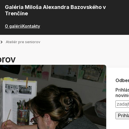
Galéria Miloša Alexandra Bazovského v
Trenčíne
O galérii
Kontakty
Ateliér pre seniorov
orov
Odber
Prihlá
novin