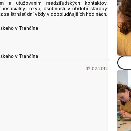
aním a utužovaním medziľudských kontaktov,
hosociálny rozvoj osobnosti v období staroby.
az za štrnásť dní vždy v dopoludňajších hodinách.
vského v Trenčíne
vského v Trenčíne
02.02.2012