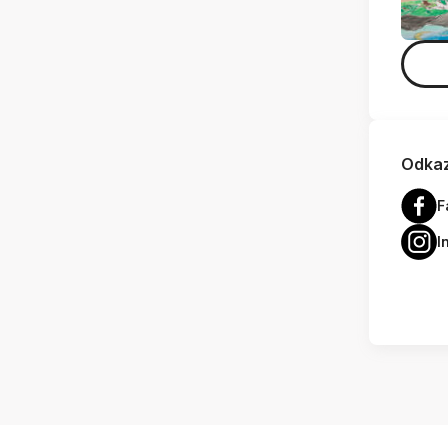
Odkaz
F
I