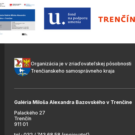
Organizácia je v zriaďovateľskej pôsobnosti
Trenčianskeho samosprávneho kraja
Galéria Miloša Alexandra Bazovského v Trenčíne
Palackého 27
Trenčín
911 01
tel.: 032 / 743 68 58 (spojovateľ)