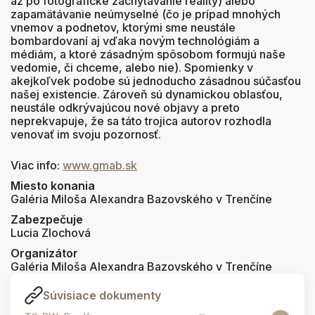
až po fotografické zachytávanie reality) alebo
zapamätávanie neúmyselné (čo je prípad mnohých
vnemov a podnetov, ktorými sme neustále
bombardovaní aj vďaka novým technológiám a
médiám, a ktoré zásadným spôsobom formujú naše
vedomie, či chceme, alebo nie). Spomienky v
akejkoľvek podobe sú jednoducho zásadnou súčasťou
našej existencie. Zároveň sú dynamickou oblasťou,
neustále odkrývajúcou nové objavy a preto
neprekvapuje, že sa táto trojica autorov rozhodla
venovať im svoju pozornosť.
Viac info:
www.gmab.sk
Miesto konania
Galéria Miloša Alexandra Bazovského v Trenčíne
Zabezpečuje
Lucia Zlochová
Organizátor
Galéria Miloša Alexandra Bazovského v Trenčíne
Súvisiace dokumenty