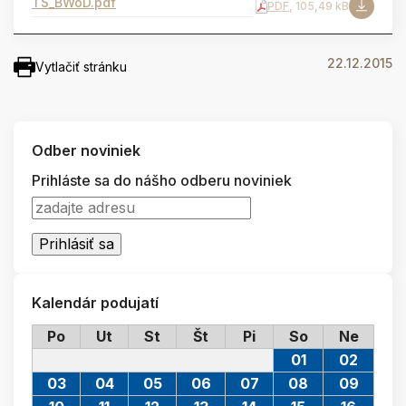
TS_BWoD.pdf
PDF
, 105,49 kB
22.12.2015
Vytlačiť stránku
Odber noviniek
Prihláste sa do nášho odberu noviniek
Kalendár podujatí
Po
Ut
St
Št
Pi
So
Ne
01
02
03
04
05
06
07
08
09