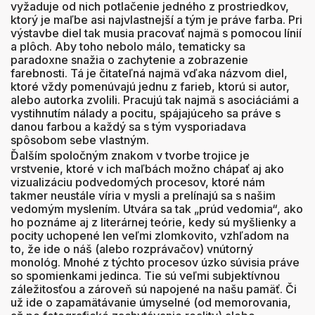
vyžaduje od nich potlačenie jedného z prostriedkov,
ktorý je maľbe asi najvlastnejší a tým je práve farba. Pri
výstavbe diel tak musia pracovať najmä s pomocou línií
a plôch. Aby toho nebolo málo, tematicky sa
paradoxne snažia o zachytenie a zobrazenie
farebnosti. Tá je čitateľná najmä vďaka názvom diel,
ktoré vždy pomenúvajú jednu z farieb, ktorú si autor,
alebo autorka zvolili. Pracujú tak najmä s asociáciámi a
vystihnutím nálady a pocitu, spájajúceho sa práve s
danou farbou a každý sa s tým vysporiadava
spôsobom sebe vlastným.
Ďalším spoločným znakom v tvorbe trojice je
vrstvenie, ktoré v ich maľbách možno chápať aj ako
vizualizáciu podvedomých procesov, ktoré nám
takmer neustále víria v mysli a prelínajú sa s našim
vedomým myslením. Utvára sa tak „prúd vedomia“, ako
ho poznáme aj z literárnej teórie, kedy sú myšlienky a
pocity uchopené len veľmi zlomkovito, vzhľadom na
to, že ide o náš (alebo rozprávačov) vnútorný
monológ. Mnohé z týchto procesov úzko súvisia práve
so spomienkami jedinca. Tie sú veľmi subjektívnou
záležitosťou a zároveň sú napojené na našu pamäť. Či
už ide o zapamätávanie úmyselné (od memorovania,