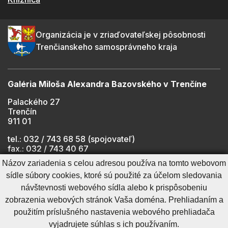
Organizácia je v zriaďovateľskej pôsobnosti
Trenčianskeho samosprávneho kraja
Galéria Miloša Alexandra Bazovského v Trenčíne
Palackého 27
Trenčín
911 01
tel.: 032 / 743 68 58 (spojovateľ)
fax.: 032 / 743 40 67
e-mail:
info@gmab.sk
Názov zariadenia s celou adresou používa na tomto webovom
sídle súbory cookies, ktoré sú použité za účelom sledovania
návštevnosti webového sídla alebo k prispôsobeniu
Cookies nastavenie
Ochrana osobných údajov
zobrazenia webových stránok Vaša doména. Prehliadaním a
Cookies - viac informácií
Vyhlásenie o prístupnosti
použitím príslušného nastavenia webového prehliadača
Technický prevádzkovateľ
Správca obsahu
vyjadrujete súhlas s ich používaním.