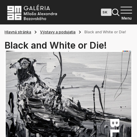
Menu
Hlavná stránka
Výstavy a podujatia
Black and White or Die!
Black and White or Die!