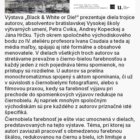
Výstava „Black & White or Die!“ prezentuje diela trojice
autorov, absolventov bratislavskej Vysokej školy
výtvarných umení, Petra Cvika, Andrey Kopeckej a
Jána Hrčku. Tých okrem spoločného východiskového
bodu zo IV. ateliéru profesora Ivana Csudaia a teda aj
média maľby, spájajú aj isté formálne a obsahové
menovatele. V dielach všetkých troch autorov sa
stretávame prevažne s čierno-bielou farebnosťou a
každý jeden z nich pojednáva tému spomienok, no
prístupy sú rozdielne. U autorov sa prelína
monochromatizmus spojený s aktom spomínania, či už
v súvislosti s čiernobielymi fotografiami, alebo s
filmovou praxou, kedy sa farebnosť výjavu pri
prechode do spomienkových výjavov redukuje na
čiernobielu. Aj napriek mnohým spoločným
východiskám sú pre každého z autorov príznačné isté
špecifiká.
Čiernobiela farebnosť je ešte viac umocnená v dielach,
predstavovaných na tejto výstave. Téma, pri ktorej sa
autori zaviazali pracovať s obmedzenou farebnou
škálou, redukovanou na čiernu a bielu, ich limituje a