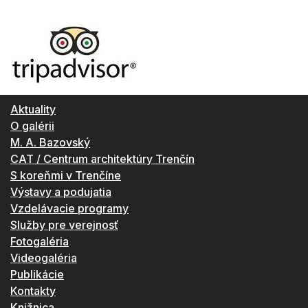
Aktuality
O galérii
M. A. Bazovský
CAT / Centrum architektúry Trenčín
S koreňmi v Trenčíne
Výstavy a podujatia
Vzdelávacie programy
Služby pre verejnosť
Fotogaléria
Videogaléria
Publikácie
Kontakty
Knižnica