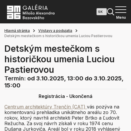
Menu
Hlavná stránka
Výstavy a podujatia
Detským mestečkom s historičkou umenia Luciou Pastierovou
Detským mestečkom s
historičkou umenia Luciou
Pastierovou
Termín:
od 3.10.2025, 13:00
do 3.10.2025,
15:00
Registrácia - Ukončená
Centrum architektúry Trenčín (CAT)
vás pozýva na
komentovanú prehliadka unikátneho areálu zo 70.
rokov, ktorý navrhli architekti Peter Brtko a Ľudovít
Režucha. Za svoj návrh získali v roku 1974 cenu
Dušana Jurkoviča. Areál bol v roku 2018 vyhlásený