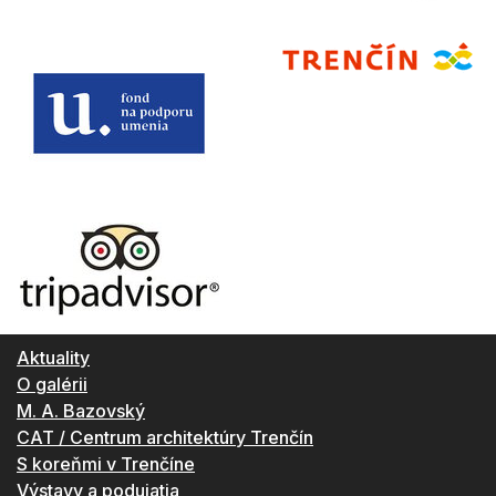
Aktuality
O galérii
M. A. Bazovský
CAT / Centrum architektúry Trenčín
S koreňmi v Trenčíne
Výstavy a podujatia