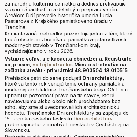
za národnú kultúrnu pamiatku a dodnes prekvapuje
svojou nápaditosťou a detailným prepracovaním.
Areálom ľudí prevedie historička umenia Lucia
Pastierová z Krajského pamiatkového úradu v
Trenčíne.
Komentovaná prehliadka prezentuje jednu z tém, ktoré
budú obsahom zborníka o pamiatkovej starostlivosti
moderných stavieb v Trenčianskom kraji,
vychádzajúceho v roku 2026.
Vstup je voľný, ale kapacita obmedzená. Registrujte
sa, prosím,
na tejto stránke
.
Miesto stretnutia: na
začiatku areálu - pri vrátnici 48.903504, 18.010515
Prehliadka patrí do série podujatí
Dni architektúry
,
ktoré sa tento rok venujú téme ochrany pamiatok a
modernej architektúre Trenčianskeho kraja. CAT nimi
upriamuje pozornosť práve na tie stavby, ktoré
navštevujeme alebo okolo nich prechádzame bez
toho, aby sme si uvedomovali ich architektonickú
hodnotu. Trenčianske Dni architektúry sa zapájajú do
15. ročníka českého festivalu
Den architektury
prebiehajúceho v mnohých mestách v Čechách aj na
Slovensku.