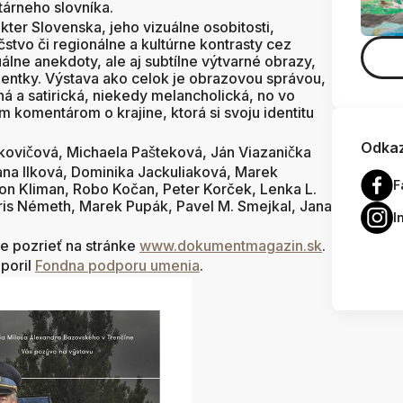
árneho slovníka.
akter Slovenska, jeho vizuálne osobitosti,
stvo či regionálne a kultúrne kontrasty cez
álne anekdoty, ale aj subtílne výtvarné obrazy,
entky. Výstava ako celok je obrazovou správou,
á a satirická, niekedy melancholická, no vo
m komentárom o krajine, ktorá si svoju identitu
Odkaz
vičová, Michaela Pašteková, Ján Viazanička
Jana Ilková, Dominika Jackuliaková, Marek
F
on Kliman, Robo Kočan, Peter Korček, Lenka L.
oris Németh, Marek Pupák, Pavel M. Smejkal, Jana
I
e pozrieť na stránke
www.dokumentmagazin.sk
.
dporil
Fondna podporu umenia
.