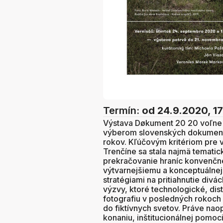
Termín:
od 24.9.2020, 1
Výstava Døkument 20 20 voľne 
výberom slovenských dokumentá
rokov. Kľúčovým kritériom pre 
Trenčíne sa stala najmä temati
prekračovanie hraníc konvenč
výtvarnejšiemu a konceptuálnej
stratégiami na pritiahnutie divá
výzvy, ktoré technologické, di
fotografiu v posledných rokoch 
do fiktívnych svetov. Práve na
konaniu, inštitucionálnej pomoci 