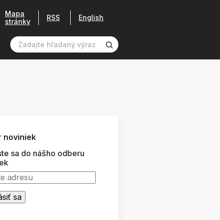
Mapa
RSS
English
stránky
 noviniek
ste sa do nášho odberu
iek