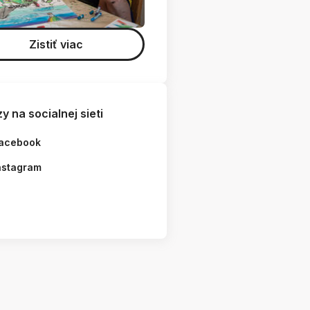
Zistiť viac
y na socialnej sieti
acebook
nstagram