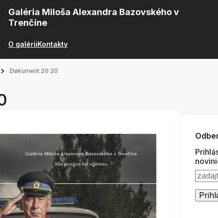
Galéria Miloša Alexandra Bazovského v
Trenčíne
O galérii
Kontakty
Døkument 20 20
0
Odber
Prihlá
novin