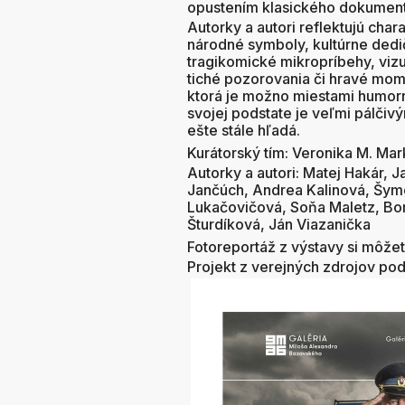
opustením klasického dokument
Autorky a autori reflektujú char
národné symboly, kultúrne dedič
tragikomické mikropríbehy, vizu
tiché pozorovania či hravé mom
ktorá je možno miestami humorn
svojej podstate je veľmi pálčivý
ešte stále hľadá.
Kurátorský tím: Veronika M. Marko
Autorky a autori: Matej Hakár, 
Jančúch, Andrea Kalinová, Šym
Lukačovičová, Soňa Maletz, B
Šturdíková, Ján Viazanička
Fotoreportáž z výstavy si môžet
Projekt z verejných zdrojov po