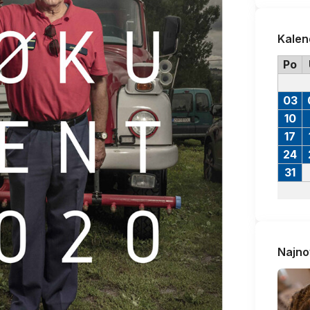
Kalen
Po
03
10
17
24
31
Najno