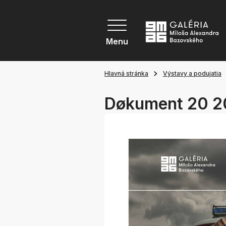
Menu
Hlavná stránka
Výstavy a podujatia
Døkument 20 2