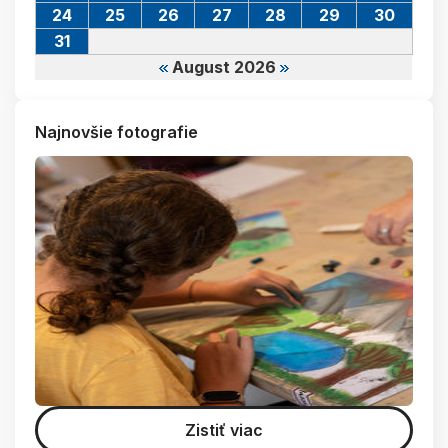
24
25
26
27
28
29
30
31
August 2026
Najnovšie fotografie
Zistiť viac