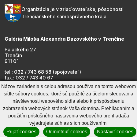
Organizácia je v zriaďovateľskej pôsobnosti
Trenčianskeho samosprávneho kraja
Galéria Miloša Alexandra Bazovského v Trenčíne
Palackého 27
Trenčín
911 01
tel.: 032 / 743 68 58 (spojovateľ)
fax.: 032 / 743 40 67
e-mail:
info@gmab.sk
Názov zariadenia s celou adresou používa na tomto webovom
sídle súbory cookies, ktoré sú použité za účelom sledovania
návštevnosti webového sídla alebo k prispôsobeniu
Cookies nastavenie
Ochrana osobných údajov
zobrazenia webových stránok Vaša doména. Prehliadaním a
Cookies - viac informácií
Vyhlásenie o prístupnosti
použitím príslušného nastavenia webového prehliadača
Technický prevádzkovateľ
Správca obsahu
vyjadrujete súhlas s ich používaním.
Generuje
CMS BUXUS
Prijať cookies
Odmietnuť cookies
Nastaviť cookies