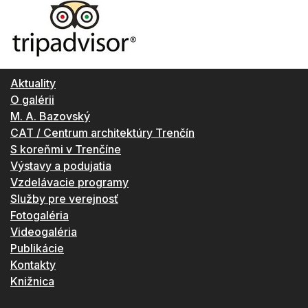
Aktuality
O galérii
M. A. Bazovský
CAT / Centrum architektúry Trenčín
S koreňmi v Trenčíne
Výstavy a podujatia
Vzdelávacie programy
Služby pre verejnosť
Fotogaléria
Videogaléria
Publikácie
Kontakty
Knižnica