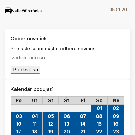
05.01.2011
Vytlačiť stránku
Odber noviniek
Prihláste sa do nášho odberu noviniek
Kalendár podujatí
Po
Ut
St
Št
Pi
So
Ne
01
02
03
04
05
06
07
08
09
10
11
12
13
14
15
16
17
18
19
20
21
22
23