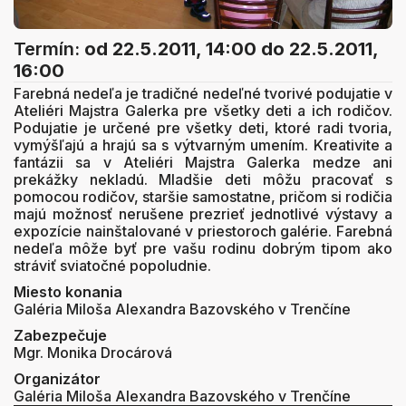
Termín:
od 22.5.2011, 14:00
do 22.5.2011,
16:00
Farebná nedeľa je tradičné nedeľné tvorivé podujatie v
Ateliéri Majstra Galerka pre všetky deti a ich rodičov.
Podujatie je určené pre všetky deti, ktoré radi tvoria,
vymýšľajú a hrajú sa s výtvarným umením. Kreativite a
fantázii sa v Ateliéri Majstra Galerka medze ani
prekážky nekladú. Mladšie deti môžu pracovať s
pomocou rodičov, staršie samostatne, pričom si rodičia
majú možnosť nerušene prezrieť jednotlivé výstavy a
expozície nainštalované v priestoroch galérie. Farebná
nedeľa môže byť pre vašu rodinu dobrým tipom ako
stráviť sviatočné popoludnie.
Miesto konania
Galéria Miloša Alexandra Bazovského v Trenčíne
Zabezpečuje
Mgr. Monika Drocárová
Organizátor
Galéria Miloša Alexandra Bazovského v Trenčíne