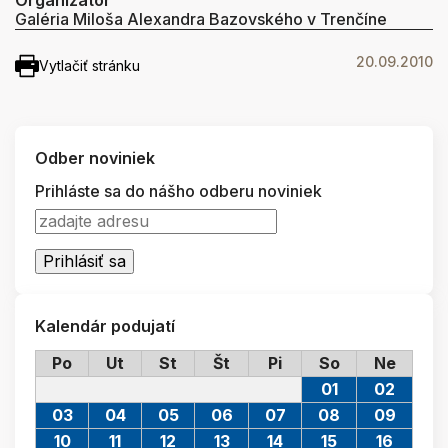
Galéria Miloša Alexandra Bazovského v Trenčíne
20.09.2010
Vytlačiť stránku
Odber noviniek
Prihláste sa do nášho odberu noviniek
Kalendár podujatí
Po
Ut
St
Št
Pi
So
Ne
01
02
03
04
05
06
07
08
09
10
11
12
13
14
15
16