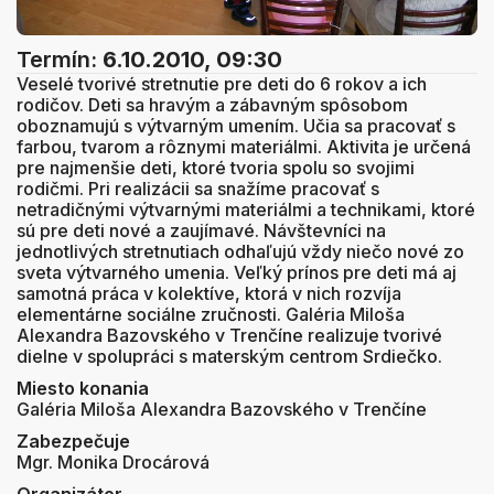
Termín:
6.10.2010, 09:30
Veselé tvorivé stretnutie pre deti do 6 rokov a ich
rodičov. Deti sa hravým a zábavným spôsobom
oboznamujú s výtvarným umením. Učia sa pracovať s
farbou, tvarom a rôznymi materiálmi. Aktivita je určená
pre najmenšie deti, ktoré tvoria spolu so svojimi
rodičmi. Pri realizácii sa snažíme pracovať s
netradičnými výtvarnými materiálmi a technikami, ktoré
sú pre deti nové a zaujímavé. Návštevníci na
jednotlivých stretnutiach odhaľujú vždy niečo nové zo
sveta výtvarného umenia. Veľký prínos pre deti má aj
samotná práca v kolektíve, ktorá v nich rozvíja
elementárne sociálne zručnosti. Galéria Miloša
Alexandra Bazovského v Trenčíne realizuje tvorivé
dielne v spolupráci s materským centrom Srdiečko.
Miesto konania
Galéria Miloša Alexandra Bazovského v Trenčíne
Zabezpečuje
Mgr. Monika Drocárová
Organizátor