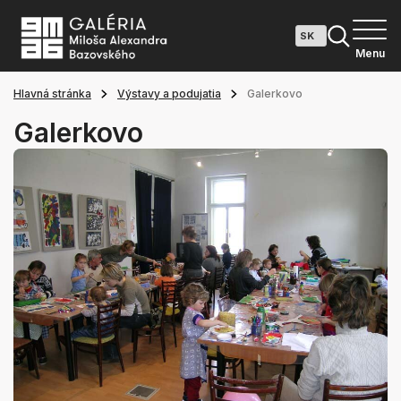
Menu
Hlavná stránka
Výstavy a podujatia
Galerkovo
Galerkovo