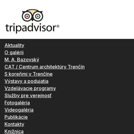
Aktuality
O galérii
M. A. Bazovský
CAT / Centrum architektúry Trenčín
S koreňmi v Trenčíne
Výstavy a podujatia
Vzdelávacie programy
Služby pre verejnosť
Fotogaléria
Videogaléria
Publikácie
Kontakty
Knižnica