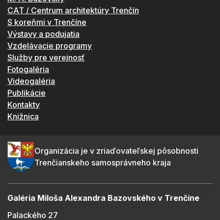
CAT / Centrum architektúry Trenčín
S koreňmi v Trenčíne
Výstavy a podujatia
Vzdelávacie programy
Služby pre verejnosť
Fotogaléria
Videogaléria
Publikácie
Kontakty
Knižnica
Organizácia je v zriaďovateľskej pôsobnosti
Trenčianskeho samosprávneho kraja
Galéria Miloša Alexandra Bazovského v Trenčíne
Palackého 27