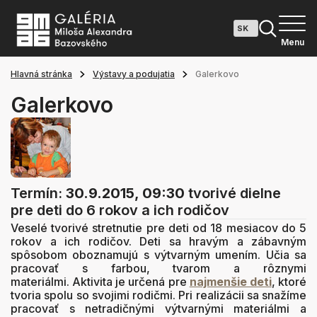
Menu
Hlavná stránka
Výstavy a podujatia
Galerkovo
Galerkovo
Termín:
30.9.2015, 09:30
tvorivé dielne
pre deti do 6 rokov a ich rodičov
Veselé tvorivé stretnutie pre deti od 18 mesiacov do 5
rokov a ich rodičov. Deti sa hravým a zábavným
spôsobom oboznamujú s výtvarným umením. Učia sa
pracovať s farbou, tvarom a rôznymi
materiálmi. Aktivita je určená pre
najmenšie deti
, ktoré
tvoria spolu so svojimi rodičmi. Pri realizácii sa snažíme
pracovať s netradičnými výtvarnými materiálmi a