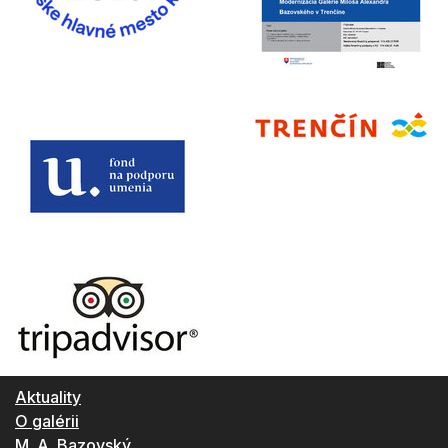
Aktuality
O galérii
M. A. Bazovský