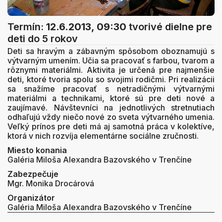
Termín:
12.6.2013, 09:30
tvorivé dielne pre
deti do 5 rokov
Deti sa hravým a zábavným spôsobom oboznamujú s
výtvarným umením. Učia sa pracovať s farbou, tvarom a
rôznymi materiálmi. Aktivita je určená pre najmenšie
deti, ktoré tvoria spolu so svojimi rodičmi. Pri realizácii
sa snažíme pracovať s netradičnými výtvarnými
materiálmi a technikami, ktoré sú pre deti nové a
zaujímavé. Návštevníci na jednotlivých stretnutiach
odhaľujú vždy niečo nové zo sveta výtvarného umenia.
Veľký prínos pre deti má aj samotná práca v kolektíve,
ktorá v nich rozvíja elementárne sociálne zručnosti.
Miesto konania
Galéria Miloša Alexandra Bazovského v Trenčíne
Zabezpečuje
Mgr. Monika Drocárová
Organizátor
Galéria Miloša Alexandra Bazovského v Trenčíne