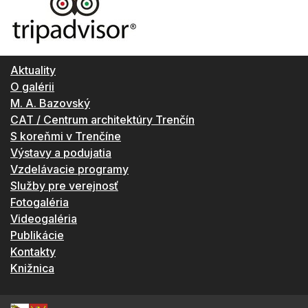
Aktuality
O galérii
M. A. Bazovský
CAT / Centrum architektúry Trenčín
S koreňmi v Trenčíne
Výstavy a podujatia
Vzdelávacie programy
Služby pre verejnosť
Fotogaléria
Videogaléria
Publikácie
Kontakty
Knižnica