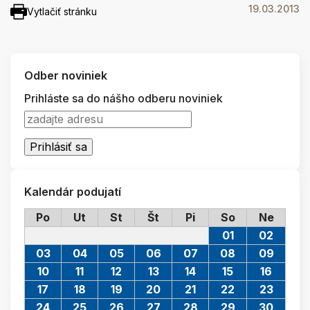
19.03.2013
Vytlačiť stránku
Odber noviniek
Prihláste sa do nášho odberu noviniek
Kalendár podujatí
Po
Ut
St
Št
Pi
So
Ne
01
02
03
04
05
06
07
08
09
10
11
12
13
14
15
16
17
18
19
20
21
22
23
24
25
26
27
28
29
30