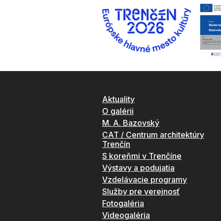
Aktuality
O galérii
M. A. Bazovský
CAT / Centrum architektúry
Trenčín
S koreňmi v Trenčíne
Výstavy a podujatia
Vzdelávacie programy
Služby pre verejnosť
Fotogaléria
Videogaléria