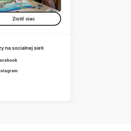
Zistiť viac
y na socialnej sieti
acebook
nstagram