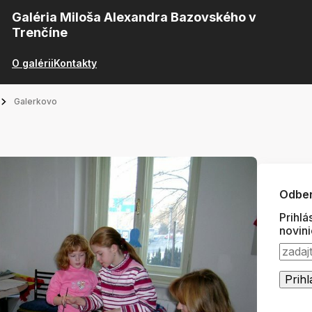
Galéria Miloša Alexandra Bazovského v
Trenčíne
O galérii
Kontakty
Galerkovo
Odber
Prihlá
novin