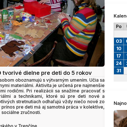
Kalen
Po
03
10
17
24
31
0
tvorivé dielne pre deti do 5 rokov
ôsobom oboznamujú s výtvarným umením. Učia sa
nymi materiálmi. Aktivita je určená pre najmenšie
imi rodičmi. Pri realizácii sa snažíme pracovať s
riálmi a technikami, ktoré sú pre deti nové a
tlivých stretnutiach odhaľujú vždy niečo nové zo
Najno
prínos pre deti má aj samotná práca v kolektíve,
 sociálne zručnosti.
vského v Trenčíne