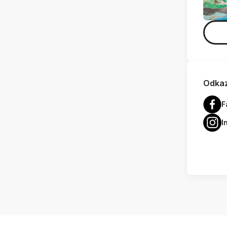
Odkaz
F
I