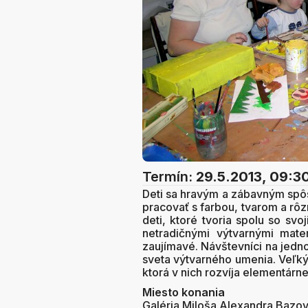
Termín:
29.5.2013, 09:3
Deti sa hravým a zábavným sp
pracovať s farbou, tvarom a rôz
deti, ktoré tvoria spolu so svoj
netradičnými výtvarnými mate
zaujímavé. Návštevníci na jedno
sveta výtvarného umenia. Veľký 
ktorá v nich rozvíja elementárne
Miesto konania
Galéria Miloša Alexandra Bazo