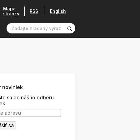
Mapa
RSS
English
stránky
 noviniek
ste sa do nášho odberu
iek