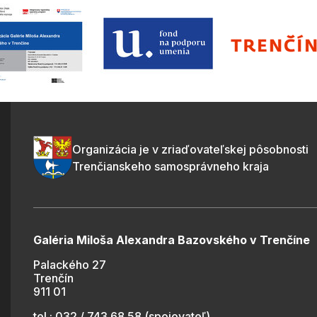
Organizácia je v zriaďovateľskej pôsobnosti
Trenčianskeho samosprávneho kraja
Galéria Miloša Alexandra Bazovského v Trenčíne
Palackého 27
Trenčín
911 01
tel.: 032 / 743 68 58 (spojovateľ)