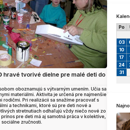
Kalen
Po
03
10
17
24
31
0
hravé tvorivé dielne pre malé deti do
ôsobom oboznamujú s výtvarným umením. Učia sa
nymi materiálmi. Aktivita je určená pre najmenšie
mi rodičmi. Pri realizácii sa snažíme pracovať s
lmi a technikami, ktoré sú pre deti nové a
Najno
tlivých stretnutiach odhaľujú vždy niečo nové zo
prínos pre deti má aj samotná práca v kolektíve,
 sociálne zručnosti.