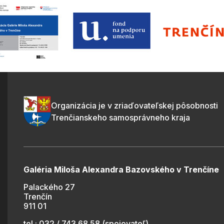
Organizácia je v zriaďovateľskej pôsobnosti
Trenčianskeho samosprávneho kraja
Galéria Miloša Alexandra Bazovského v Trenčíne
Palackého 27
Trenčín
911 01
tel.: 032 / 743 68 58 (spojovateľ)