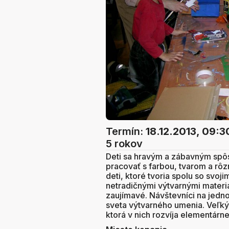
Termín:
18.12.2013, 09:3
5 rokov
Deti sa hravým a zábavným sp
pracovať s farbou, tvarom a rôz
deti, ktoré tvoria spolu so svoji
netradičnými výtvarnými materiá
zaujímavé. Návštevníci na jedno
sveta výtvarného umenia. Veľký 
ktorá v nich rozvíja elementárne