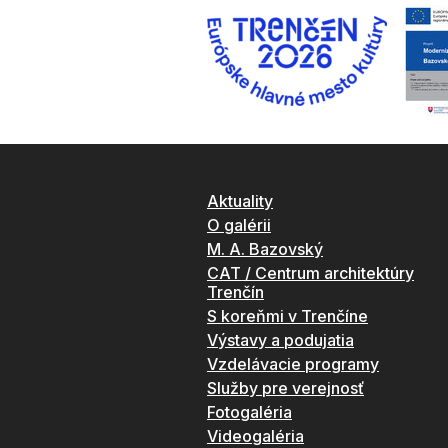
Aktuality
O galérii
M. A. Bazovský
CAT / Centrum architektúry
Trenčín
S koreňmi v Trenčíne
Výstavy a podujatia
Vzdelávacie programy
Služby pre verejnosť
Fotogaléria
Videogaléria