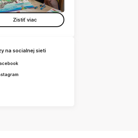
Zistiť viac
y na socialnej sieti
acebook
nstagram