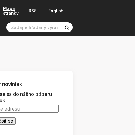
Mapa
RSS
English
stránky
 noviniek
ste sa do nášho odberu
iek