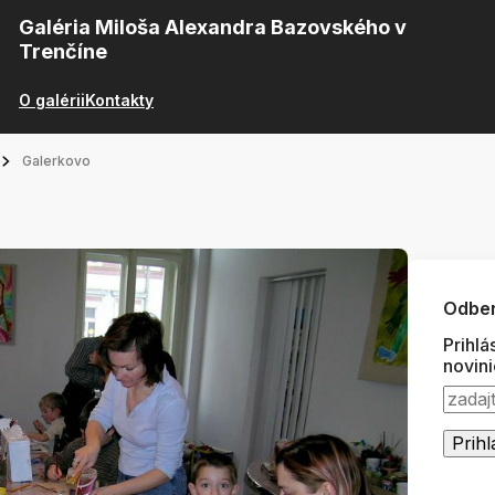
Galéria Miloša Alexandra Bazovského v
Trenčíne
O galérii
Kontakty
Galerkovo
Odber
Prihlá
novin