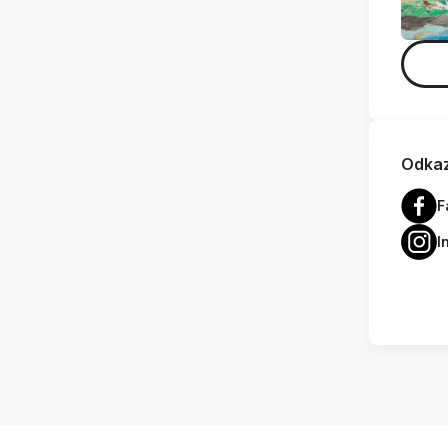
Odkaz
F
I