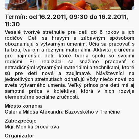
Termín:
od 16.2.2011, 09:30
do 16.2.2011,
11:30
Veselé tvorivé stretnutie pre deti do 6 rokov a ich
rodičov. Deti sa hravým a zábavným spôsobom
oboznamujú s výtvarným umením. Učia sa pracovať s
farbou, tvarom a rôznymi materiálmi. Aktivita je určená
pre najmenšie deti, ktoré tvoria spolu so svojimi
rodičmi. Pri realizácii sa snažíme pracovať s
netradičnými výtvarnými materiálmi a technikami, ktoré
sú pre deti nové a zaujímavé. Návštevníci na
jednotlivých stretnutiach odhaľujú vždy niečo nové zo
sveta výtvarného umenia. Veľký prínos pre deti má aj
samotná práca v kolektíve, ktorá v nich rozvíja
elementárne sociálne zručnosti.
Miesto konania
Galéria Miloša Alexandra Bazovského v Trenčíne
Zabezpečuje
Mgr. Monika Drocárová
Organizátor