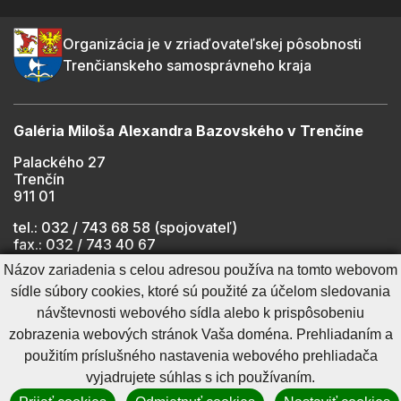
Organizácia je v zriaďovateľskej pôsobnosti
Trenčianskeho samosprávneho kraja
Galéria Miloša Alexandra Bazovského v Trenčíne
Palackého 27
Trenčín
911 01
tel.: 032 / 743 68 58 (spojovateľ)
fax.: 032 / 743 40 67
e-mail:
info@gmab.sk
Názov zariadenia s celou adresou používa na tomto webovom
sídle súbory cookies, ktoré sú použité za účelom sledovania
návštevnosti webového sídla alebo k prispôsobeniu
Cookies nastavenie
Ochrana osobných údajov
zobrazenia webových stránok Vaša doména. Prehliadaním a
Cookies - viac informácií
Vyhlásenie o prístupnosti
použitím príslušného nastavenia webového prehliadača
Technický prevádzkovateľ
Správca obsahu
vyjadrujete súhlas s ich používaním.
Generuje
CMS BUXUS