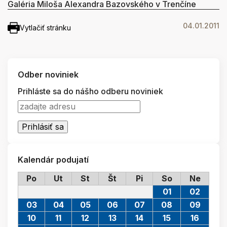
Galéria Miloša Alexandra Bazovského v Trenčíne
04.01.2011
Vytlačiť stránku
Odber noviniek
Prihláste sa do nášho odberu noviniek
Kalendár podujatí
Po
Ut
St
Št
Pi
So
Ne
01
02
03
04
05
06
07
08
09
10
11
12
13
14
15
16