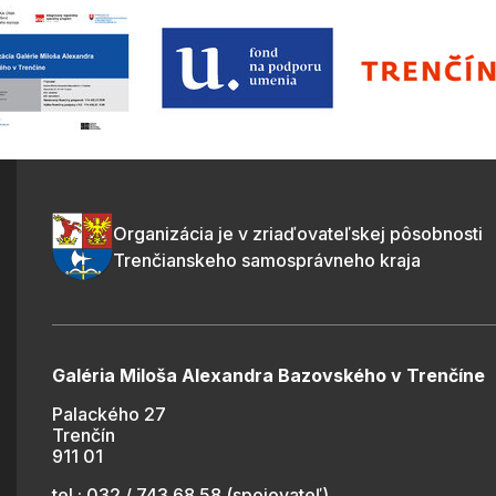
Organizácia je v zriaďovateľskej pôsobnosti
Trenčianskeho samosprávneho kraja
Galéria Miloša Alexandra Bazovského v Trenčíne
Palackého 27
Trenčín
911 01
tel.: 032 / 743 68 58 (spojovateľ)