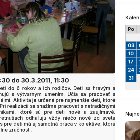
Kalen
Po
03
10
17
24
31
9:30
do 30.3.2011, 11:30
deti do 6 rokov a ich rodičov. Deti sa hravým a
jú s výtvarným umením. Učia sa pracovať s
lmi. Aktivita je určená pre najmenšie deti, ktoré
 Pri realizácii sa snažíme pracovať s netradičnými
nikami, ktoré sú pre deti nové a zaujímavé.
Najno
tretnutiach odhaľujú vždy niečo nové zo sveta
 pre deti má aj samotná práca v kolektíve, ktorá
lne zručnosti.