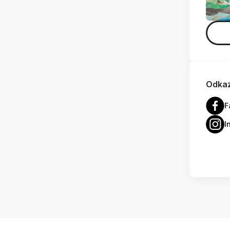
Odkaz
F
I