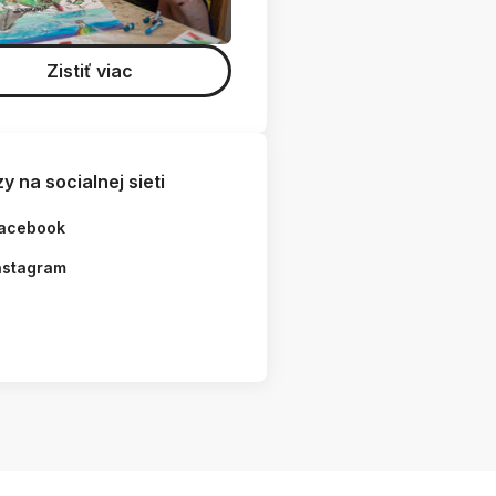
Zistiť viac
y na socialnej sieti
acebook
nstagram