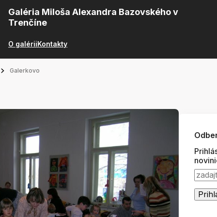
Galéria Miloša Alexandra Bazovského v
Trenčíne
O galérii
Kontakty
Galerkovo
Odber
Prihlá
novin