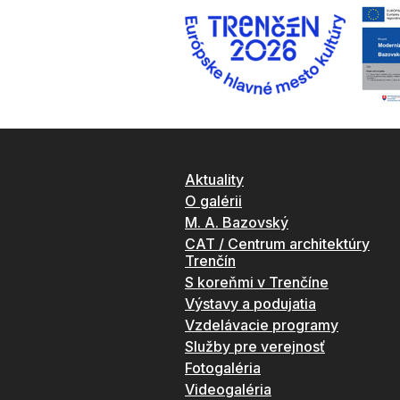
Aktuality
O galérii
M. A. Bazovský
CAT / Centrum architektúry
Trenčín
S koreňmi v Trenčíne
Výstavy a podujatia
Vzdelávacie programy
Služby pre verejnosť
Fotogaléria
Videogaléria