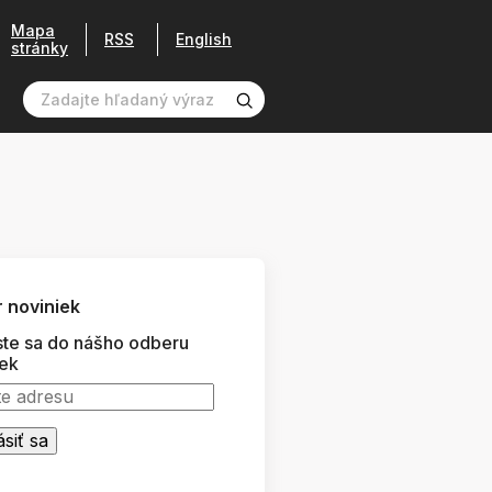
Mapa
RSS
English
stránky
 noviniek
ste sa do nášho odberu
iek