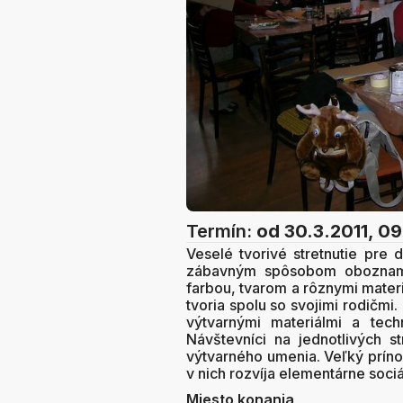
Termín:
od 30.3.2011, 0
Veselé tvorivé stretnutie pre 
zábavným spôsobom oboznamu
farbou, tvarom a rôznymi materiá
tvoria spolu so svojimi rodičmi.
výtvarnými materiálmi a tech
Návštevníci na jednotlivých s
výtvarného umenia. Veľký prínos
v nich rozvíja elementárne sociá
Miesto konania