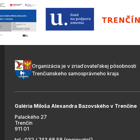
Organizácia je v zriaďovateľskej pôsobnosti
Trenčianskeho samosprávneho kraja
Galéria Miloša Alexandra Bazovského v Trenčíne
Palackého 27
Trenčín
911 01
tel.: 032 / 743 68 58 (spojovateľ)