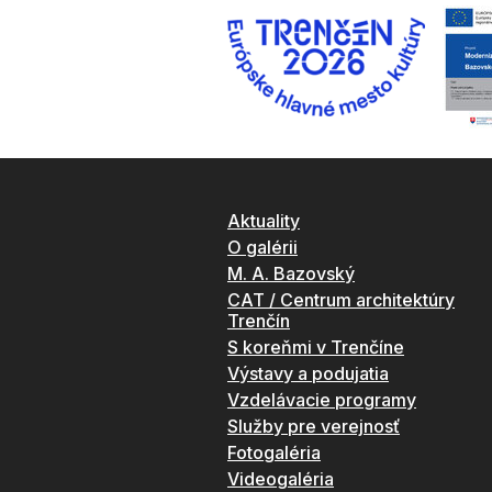
Aktuality
O galérii
M. A. Bazovský
CAT / Centrum architektúry
Trenčín
S koreňmi v Trenčíne
Výstavy a podujatia
Vzdelávacie programy
Služby pre verejnosť
Fotogaléria
Videogaléria