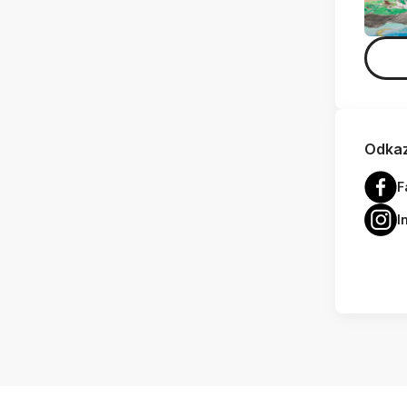
Odkaz
F
I