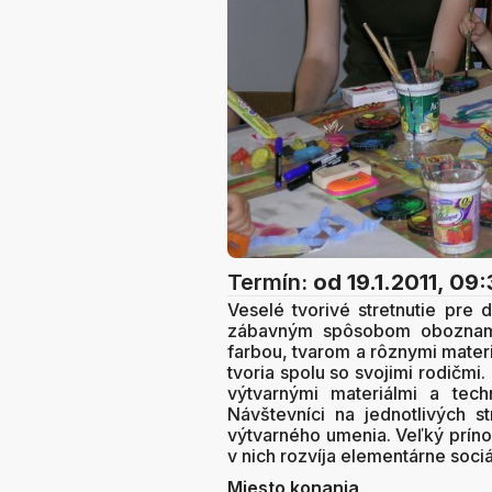
Termín:
od 19.1.2011, 09
Veselé tvorivé stretnutie pre 
zábavným spôsobom oboznamu
farbou, tvarom a rôznymi materiá
tvoria spolu so svojimi rodičmi.
výtvarnými materiálmi a tech
Návštevníci na jednotlivých s
výtvarného umenia. Veľký prínos
v nich rozvíja elementárne sociá
Miesto konania