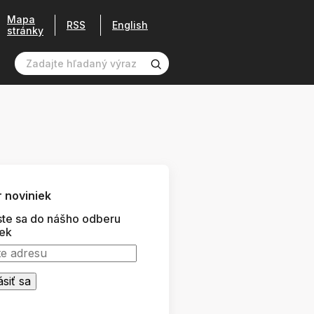
Mapa
RSS
English
stránky
 noviniek
ste sa do nášho odberu
iek