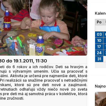
Kalen
Po
03
10
17
24
31
:30
do 19.1.2011, 11:30
deti do 6 rokov a ich rodičov. Deti sa hravým a
jú s výtvarným umením. Učia sa pracovať s
lmi. Aktivita je určená pre najmenšie deti, ktoré
 Pri realizácii sa snažíme pracovať s netradičnými
nikami, ktoré sú pre deti nové a zaujímavé.
Najno
tretnutiach odhaľujú vždy niečo nové zo sveta
 pre deti má aj samotná práca v kolektíve, ktorá
lne zručnosti.