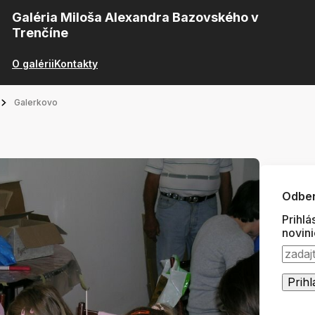
Galéria Miloša Alexandra Bazovského v
Trenčíne
O galérii
Kontakty
Galerkovo
Odber
Prihlá
novin