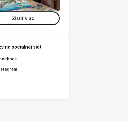
Zistiť viac
y na socialnej sieti
acebook
nstagram