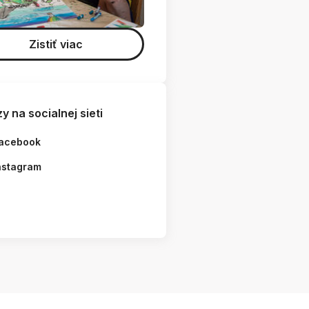
Zistiť viac
y na socialnej sieti
acebook
nstagram