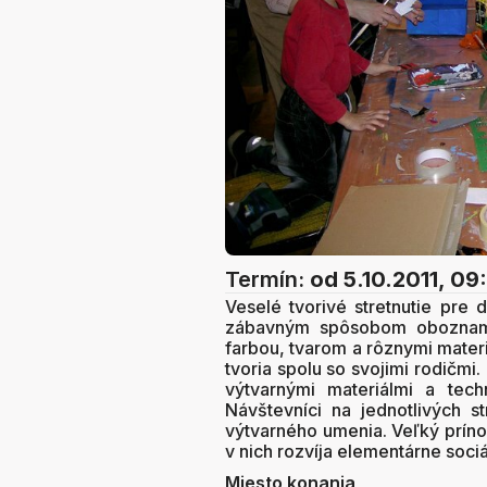
Termín:
od 5.10.2011, 09
Veselé tvorivé stretnutie pre 
zábavným spôsobom oboznamu
farbou, tvarom a rôznymi materiá
tvoria spolu so svojimi rodičmi.
výtvarnými materiálmi a tech
Návštevníci na jednotlivých s
výtvarného umenia. Veľký prínos
v nich rozvíja elementárne sociá
Miesto konania