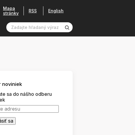
Mapa
RSS
English
stránky
 noviniek
ste sa do nášho odberu
iek