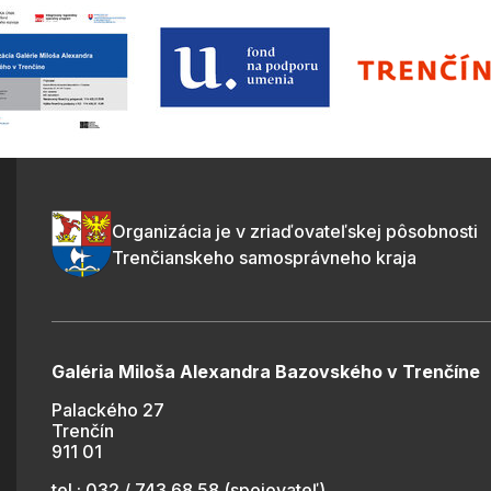
Organizácia je v zriaďovateľskej pôsobnosti
Trenčianskeho samosprávneho kraja
Galéria Miloša Alexandra Bazovského v Trenčíne
Palackého 27
Trenčín
911 01
tel.: 032 / 743 68 58 (spojovateľ)