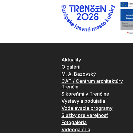
Aktuality
O galérii
M. A. Bazovský
CAT / Centrum architektúry
Trenčín
S koreňmi v Trenčíne
Výstavy a podujatia
Vzdelávacie programy
Služby pre verejnosť
Fotogaléria
Videogaléria