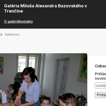
Galéria Miloša Alexandra Bazovského v
Trenčíne
O galérii
Kontakty
Galerkovo
Odber
Prihlá
novin