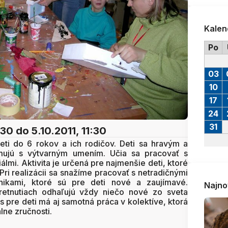
Kalen
Po
03
10
17
24
31
:30
do 5.10.2011, 11:30
deti do 6 rokov a ich rodičov. Deti sa hravým a
jú s výtvarným umením. Učia sa pracovať s
lmi. Aktivita je určená pre najmenšie deti, ktoré
 Pri realizácii sa snažíme pracovať s netradičnými
nikami, ktoré sú pre deti nové a zaujímavé.
Najno
tretnutiach odhaľujú vždy niečo nové zo sveta
 pre deti má aj samotná práca v kolektíve, ktorá
lne zručnosti.