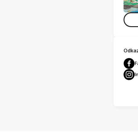
Odkaz
F
I