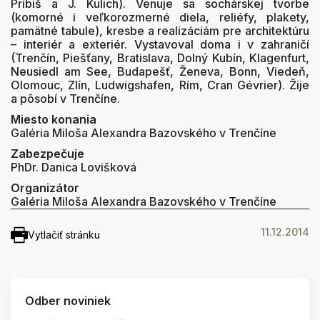
Pribiš a J. Kulich). Venuje sa sochárskej tvorbe
(komorné i veľkorozmerné diela, reliéfy, plakety,
pamätné tabule), kresbe a realizáciám pre architektúru
– interiér a exteriér. Vystavoval doma i v zahraničí
(Trenčín, Piešťany, Bratislava, Dolný Kubín, Klagenfurt,
Neusiedl am See, Budapešť, Ženeva, Bonn, Viedeň,
Olomouc, Zlín, Ludwigshafen, Rím, Cran Gévrier). Žije
a pôsobí v Trenčíne.
Miesto konania
Galéria Miloša Alexandra Bazovského v Trenčíne
Zabezpečuje
PhDr. Danica Lovišková
Organizátor
Galéria Miloša Alexandra Bazovského v Trenčíne
11.12.2014
Vytlačiť stránku
Odber noviniek