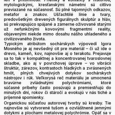
mytologickými, kresťanskými námetmi sú citlivo
previazané na súčasnosť. Sú plné tajomných odkazov,
metafor a znakov. Ušľachtilé línie a tvary,
predovšetkým drevených figurálnych skulptúr a hláv,
sú prekvapujúco spájané a zámerne oživované starými
už nefunkčnými kovovými fragmentmi reality,
objavenými niekde mimo dosahu nášho uhladeného a
civilizovaného života.
Typickým atribútom sochárskych výpovedí Igora
Mosného je aj nevšedný cit pre materiál – či už ide o
drevo, kameň, kov, najnovšie aj o terakotu. Prejavuje
sa to tak v kompaktnej a koncentrovanej tvaroslovnej
skladbe, ako aj v povrchovej úprave – vo vibrácii
štruktúr, zárezov, kontrastoch hladkých a zvrásnených
hmôt, plných chvejivých dotykov sochárskych
nástrojov i rúk. Veľkorysá reč materiálu je umocnená
bravúrne zvládnutými polychrómiami, ktoré
súčasné príbehy často posúvajú a premiestňujú do
minulých dní, rokov či stáročí a evokujú v nás tiché a
príjemné spomienky.
Organickou súčasťou autorovej tvorby sú kresby. Tie
najnovšie sú vytvorené tušom a ozvláštnené jemnými
dotykmi a plochami metalovej polychrómie. Opäť sa v