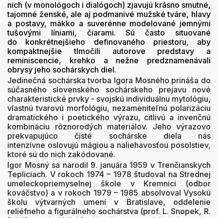
nich (v monológoch i dialógoch) zjavujú krásno smutné,
tajomné ženské, ale aj podmanivé mužské tváre, hlavy
a postavy, mäkko a suverénne modelované jemnými
tušovými líniami, čiarami. Sú často situované
do konkrétnejšieho definovaného priestoru, aby
kompaktnejšie tlmočili autorove predstavy a
reminiscencie, krehko a nežne predznamenávali
obrysy jeho sochárskych diel.
Jedinečná sochárska tvorba Igora Mosného prináša do
súčasného slovenského sochárskeho prejavu nové
charakteristické prvky - svojskú individuálnu mytológiu,
vlastnú tvarovú morfológiu, nezameniteľnú polarizáciu
dramatického i poetického výrazu, citlivú a invenčnú
kombináciu rôznorodých materiálov. Jeho výrazovo
prekvapujúco čisté sochárske diela nás
intenzívne oslovujú mágiou a naliehavosťou posolstiev,
ktoré sú do nich zakódované.
Igor Mosný sa narodil 9. januára 1959 v Trenčianskych
Tepliciach. V rokoch 1974 – 1978 študoval na Strednej
umeleckopriemyselnej škole v Kremnici (odbor
kováčstvo) a v rokoch 1979 – 1985 absolvoval Vysokú
školu výtvarných umení v Bratislave, oddelenie
reliéfneho a figurálneho sochárstva (prof. L. Snopek, R.