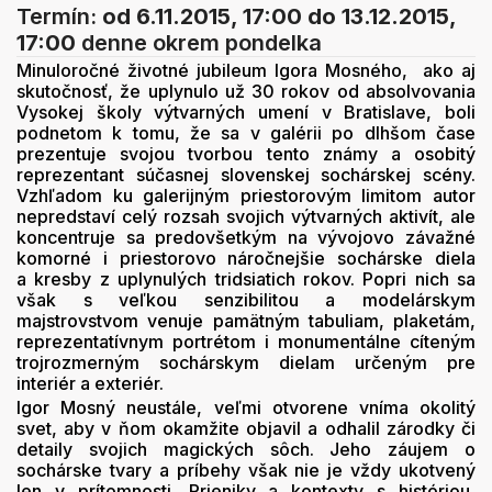
Termín:
od 6.11.2015, 17:00
do 13.12.2015,
17:00
denne okrem pondelka
Minuloročné životné jubileum Igora Mosného, ako aj
skutočnosť, že uplynulo už 30 rokov od absolvovania
Vysokej školy výtvarných umení v Bratislave, boli
podnetom k tomu, že sa v galérii po dlhšom čase
prezentuje svojou tvorbou tento známy a osobitý
reprezentant súčasnej slovenskej sochárskej scény.
Vzhľadom ku galerijným priestorovým limitom autor
nepredstaví celý rozsah svojich výtvarných aktivít, ale
koncentruje sa predovšetkým na vývojovo závažné
komorné i priestorovo náročnejšie sochárske diela
a kresby z uplynulých tridsiatich rokov. Popri nich sa
však s veľkou senzibilitou a modelárskym
majstrovstvom venuje pamätným tabuliam, plaketám,
reprezentatívnym portrétom i monumentálne cíteným
trojrozmerným sochárskym dielam určeným pre
interiér a exteriér.
Igor Mosný neustále, veľmi otvorene vníma okolitý
svet, aby v ňom okamžite objavil a odhalil zárodky či
detaily svojich magických sôch. Jeho záujem o
sochárske tvary a príbehy však nie je vždy ukotvený
len v prítomnosti. Prieniky a kontexty s históriou,