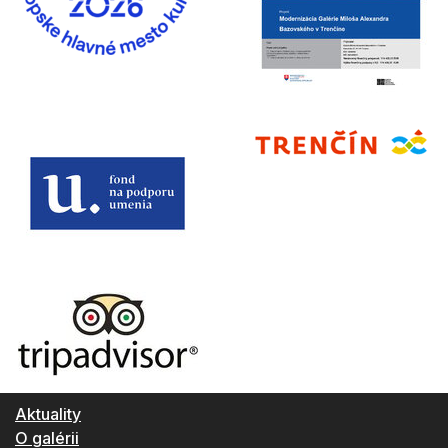
Aktuality
O galérii