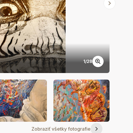
1
/
28
Igor P
Zobraziť všetky fotografie