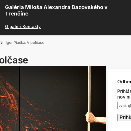
Galéria Miloša Alexandra Bazovského v
Trenčíne
O galérii
Kontakty
Igor Piačka: V polčase
polčase
Odber
Prihlá
novin