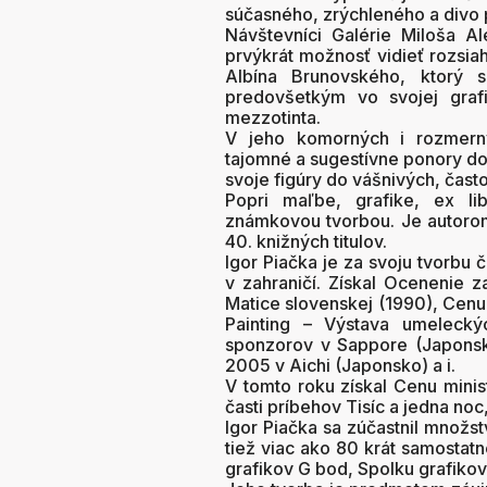
súčasného, zrýchleného a divo 
Návštevníci Galérie Miloša 
prvýkrát možnosť vidieť rozsiah
Albína Brunovského, ktorý s
predovšetkým vo svojej grafi
mezzotinta.
V jeho komorných i rozmerný
tajomné a sugestívne ponory do
svoje figúry do vášnivých, čas
Popri maľbe, grafike, ex lib
známkovou tvorbou. Je autorom
40. knižných titulov.
Igor Piačka je za svoju tvorbu
v zahraničí. Získal Ocenenie z
Matice slovenskej (1990), Cenu 
Painting – Výstava umelecký
sponzorov v Sappore (Japonsk
2005 v Aichi (Japonsko) a i.
V tomto roku získal Cenu minist
časti príbehov Tisíc a jedna noc
Igor Piačka sa zúčastnil množst
tiež viac ako 80 krát samostat
grafikov G bod, Spolku grafikov