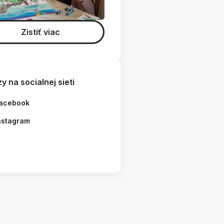
Zistiť viac
y na socialnej sieti
acebook
nstagram