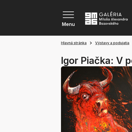
Menu
Hlavná stránka
Výstavy a podujatia
Igor Piačka: V 