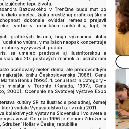
pulzujúceho tepu života.
Alexandra Bazovského v Trenčíne budú mat po
le dielo umelca, žiaka prestížnej grafickej školy
chopnosť dokonale ovládať remeslo prejavil
ckej tvorbe v technikách suchá ihla, lept, či
ch grafických listoch, hrajú významnú úlohu
 ľudského vnútra, v maľbách naopak koncentruje
to eroticky vyzývavých podôb.
ris, sa umelec predstaví aj ilustrátorskou a
 viac ako 20. poštových známok a ilustrátorom
 často oceňovaný nielen doma, ale predovšetkým
a najkrajšiu knihu Československa (1986), Cenu
Martina Benku (1993), 1. cenu Best in Category –
ch miniatúr v Toronte (Kanada, 1997), Cenu
o, 2000), Ocenenie na Svetovej výstave Expo
erstva kultúry SR za ilustrácie poslednej, ôsmej
, ktorú vydalo Vydavatelstvo Ikar v roku 2011.
va kolektívnych výstav na Slovensku i vo svete a
ne vystavoval. Od roku 1996 je členom Združenia
, Sdružení Hollar v Českej republike.