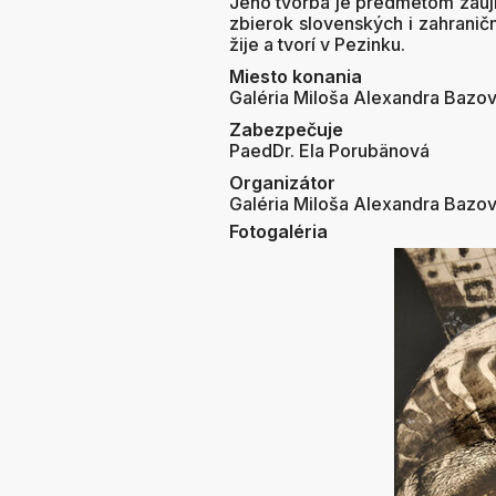
Jeho tvorba je predmetom záujm
zbierok slovenských i zahranič
žije a tvorí v Pezinku.
Miesto konania
Galéria Miloša Alexandra Bazo
Zabezpečuje
PaedDr. Ela Porubänová
Organizátor
Galéria Miloša Alexandra Bazo
Fotogaléria