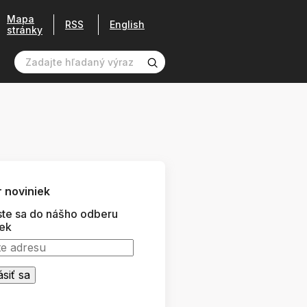
Mapa
RSS
English
stránky
 noviniek
ste sa do nášho odberu
iek