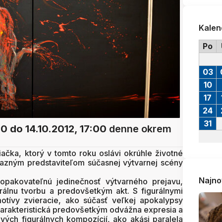
Kalen
Po
03
10
17
24
31
00
do 14.10.2012, 17:00
denne okrem
 Piačka, ktorý v tomto roku oslávi okrúhle životné
výrazným predstaviteľom súčasnej výtvarnej scény
Najno
pakovateľnú jedinečnosť výtvarného prejavu,
rálnu tvorbu a predovšetkým akt. S figurálnymi
motívy zvieracie, ako súčasť veľkej apokalypsy
charakteristická predovšetkým odvážna expresia a
vých figurálnych kompozícií, ako akási paralela