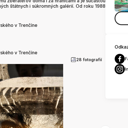
u zberateľov doma i za hranicami a je súčasťou
ných štátnych i súkromných galérií. Od roku 1988
vského v Trenčíne
Odkaz
vského v Trenčíne
F
28 fotografií
I