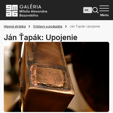
Menu
Hlavná stránka
Výstavy a podujatia
Ján Ťapák: Upojenie
Ján Ťapák: Upojenie