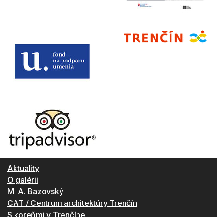
Aktuality
O galérii
M. A. Bazovský
CAT / Centrum architektúry Trenčín
S koreňmi v Trenčíne