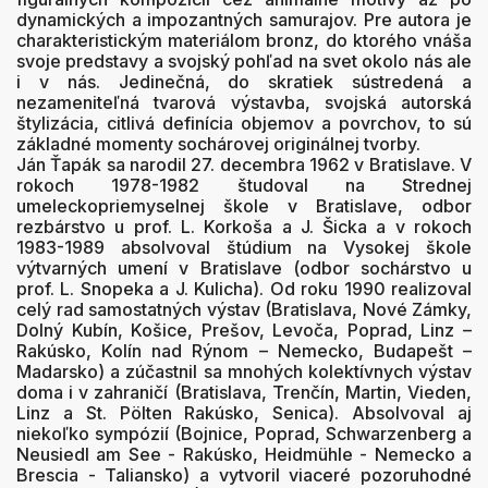
dynamických a impozantných samurajov. Pre autora je
charakteristickým materiálom bronz, do ktorého vnáša
svoje predstavy a svojský pohľad na svet okolo nás ale
i v nás. Jedinečná, do skratiek sústredená a
nezameniteľná tvarová výstavba, svojská autorská
štylizácia, citlivá definícia objemov a povrchov, to sú
základné momenty sochárovej originálnej tvorby.
Ján Ťapák sa narodil 27. decembra 1962 v Bratislave. V
rokoch 1978-1982 študoval na Strednej
umeleckopriemyselnej škole v Bratislave, odbor
rezbárstvo u prof. L. Korkoša a J. Šicka a v rokoch
1983-1989 absolvoval štúdium na Vysokej škole
výtvarných umení v Bratislave (odbor sochárstvo u
prof. L. Snopeka a J. Kulicha). Od roku 1990 realizoval
celý rad samostatných výstav (Bratislava, Nové Zámky,
Dolný Kubín, Košice, Prešov, Levoča, Poprad, Linz –
Rakúsko, Kolín nad Rýnom – Nemecko, Budapešt –
Madarsko) a zúčastnil sa mnohých kolektívnych výstav
doma i v zahraničí (Bratislava, Trenčín, Martin, Vieden,
Linz a St. Pölten Rakúsko, Senica). Absolvoval aj
niekoľko sympózií (Bojnice, Poprad, Schwarzenberg a
Neusiedl am See - Rakúsko, Heidmühle - Nemecko a
Brescia - Taliansko) a vytvoril viaceré pozoruhodné