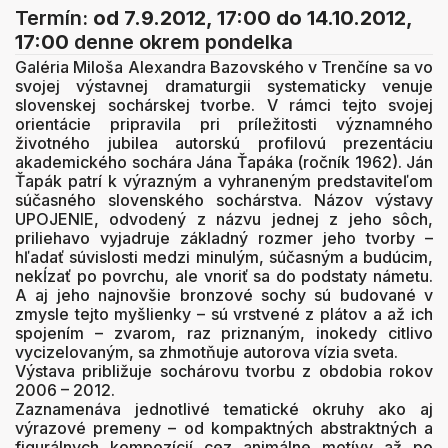
Termín:
od 7.9.2012, 17:00
do 14.10.2012,
17:00
denne okrem pondelka
Galéria Miloša Alexandra Bazovského v Trenčíne sa vo
svojej výstavnej dramaturgii systematicky venuje
slovenskej sochárskej tvorbe. V rámci tejto svojej
orientácie pripravila pri príležitosti významného
životného jubilea autorskú profilovú prezentáciu
akademického sochára Jána Ťapáka (ročník 1962). Ján
Ťapák patrí k výrazným a vyhraneným predstaviteľom
súčasného slovenského sochárstva. Názov výstavy
UPOJENIE, odvodený z názvu jednej z jeho sôch,
priliehavo vyjadruje základný rozmer jeho tvorby –
hľadať súvislosti medzi minulým, súčasným a budúcim,
nekĺzať po povrchu, ale vnoriť sa do podstaty námetu.
A aj jeho najnovšie bronzové sochy sú budované v
zmysle tejto myšlienky – sú vrstvené z plátov a až ich
spojením – zvarom, raz priznaným, inokedy citlivo
vycizelovaným, sa zhmotňuje autorova vízia sveta.
Výstava približuje sochárovu tvorbu z obdobia rokov
2006 – 2012.
Zaznamenáva jednotlivé tematické okruhy ako aj
výrazové premeny – od kompaktných abstraktných a
figurálnych kompozícií cez animálne motívy až po