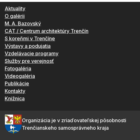
Aktuality
O galérii
M. A. Bazovský
CAT / Centrum architektúry Trenčín
S koreňmi v Trenčíne
Výstavy a podujatia
Vzdelávacie programy
Služby pre verejnosť
Fotogaléria
Videogaléria
Publikácie
Kontakty
Knižnica
Organizácia je v zriaďovateľskej pôsobnosti
Trenčianskeho samosprávneho kraja