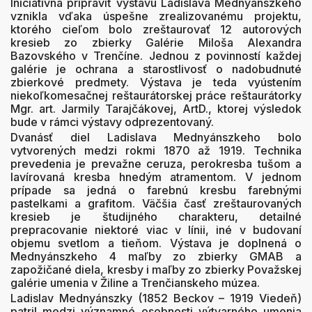
Iniciatívna pripraviť výstavu Ladislava Mednyánszkeho
vznikla vďaka úspešne zrealizovanému projektu,
ktorého cieľom bolo zreštaurovať 12 autorových
kresieb zo zbierky Galérie Miloša Alexandra
Bazovského v Trenčíne. Jednou z povinností každej
galérie je ochrana a starostlivosť o nadobudnuté
zbierkové predmety. Výstava je teda vyústením
niekoľkomesačnej reštaurátorskej práce reštaurátorky
Mgr. art. Jarmily Tarajčákovej, ArtD., ktorej výsledok
bude v rámci výstavy odprezentovaný.
Dvanásť diel Ladislava Mednyánszkeho bolo
vytvorených medzi rokmi 1870 až 1919. Technika
prevedenia je prevažne ceruza, perokresba tušom a
lavírovaná kresba hnedým atramentom. V jednom
prípade sa jedná o farebnú kresbu farebnými
pastelkami a grafitom. Väčšia časť zreštaurovaných
kresieb je študijného charakteru, detailné
prepracovanie niektoré viac v línii, iné v budovaní
objemu svetlom a tieňom. Výstava je doplnená o
Mednyánszkeho 4 maľby zo zbierky GMAB a
zapožičané diela, kresby i maľby zo zbierky Považskej
galérie umenia v Žiline a Trenčianskeho múzea.
Ladislav Mednyánszky (1852 Beckov – 1919 Viedeň)
patril medzi významné osobnosti výtvarného umenia