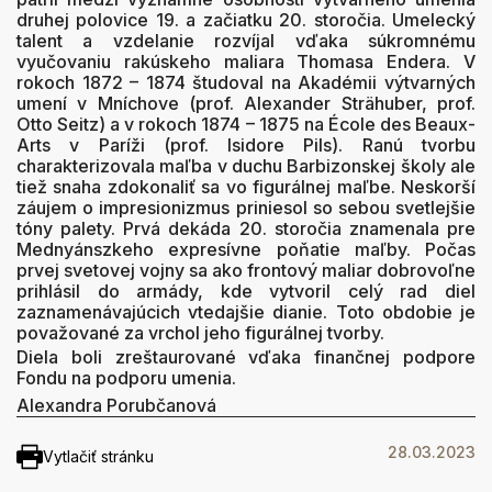
druhej polovice 19. a začiatku 20. storočia. Umelecký
talent a vzdelanie rozvíjal vďaka súkromnému
vyučovaniu rakúskeho maliara Thomasa Endera. V
rokoch 1872 – 1874 študoval na Akadémii výtvarných
umení v Mníchove (prof. Alexander Strähuber, prof.
Otto Seitz) a v rokoch 1874 – 1875 na École des Beaux-
Arts v Paríži (prof. Isidore Pils). Ranú tvorbu
charakterizovala maľba v duchu Barbizonskej školy ale
tiež snaha zdokonaliť sa vo figurálnej maľbe. Neskorší
záujem o impresionizmus priniesol so sebou svetlejšie
tóny palety. Prvá dekáda 20. storočia znamenala pre
Mednyánszkeho expresívne poňatie maľby. Počas
prvej svetovej vojny sa ako frontový maliar dobrovoľne
prihlásil do armády, kde vytvoril celý rad diel
zaznamenávajúcich vtedajšie dianie. Toto obdobie je
považované za vrchol jeho figurálnej tvorby.
Diela boli zreštaurované vďaka finančnej podpore
Fondu na podporu umenia.
Alexandra Porubčanová
28.03.2023
Vytlačiť stránku