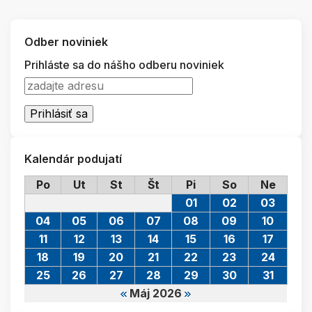
Odber noviniek
Prihláste sa do nášho odberu noviniek
Kalendár podujatí
Po
Ut
St
Št
Pi
So
Ne
01
02
03
04
05
06
07
08
09
10
11
12
13
14
15
16
17
18
19
20
21
22
23
24
25
26
27
28
29
30
31
Máj 2026