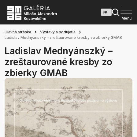
Menu
Hlavná stránka
Výstavy a podujatia
Ladislav Mednyánszký – zreštaurované kresby zo zbierky GMAB
Ladislav Mednyánszký –
zreštaurované kresby zo
zbierky GMAB