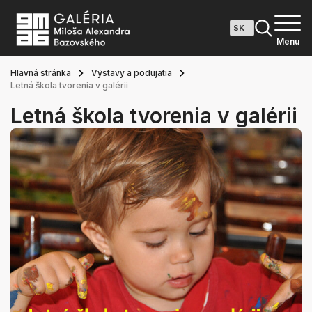
Menu
Hlavná stránka
Výstavy a podujatia
Letná škola tvorenia v galérii
Letná škola tvorenia v galérii