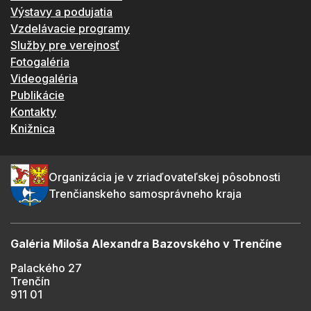
Výstavy a podujatia
Vzdelávacie programy
Služby pre verejnosť
Fotogaléria
Videogaléria
Publikácie
Kontakty
Knižnica
Organizácia je v zriaďovateľskej pôsobnosti
Trenčianskeho samosprávneho kraja
Galéria Miloša Alexandra Bazovského v Trenčíne
Palackého 27
Trenčín
911 01