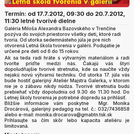
Termín:
od 17.7.2012, 09:30
do 20.7.2012,
11:30
letné tvorivé dielne
Galéria Miloša Alexandra Bazovského v Trenčíne
pozýva do svojich priestorov všetky deti, ktoré radi
tvoria. Od utorka sedemnásteho júla je pre nich
otvorená Letná škola tvorenia v galérii. Podujatie je
určené pre deti od 6 do 15 rokov.
Ak sa teda radi hráte s výtvarným materiálom a radi
tvoríte príďte medzi nás. Čakajú vás štyri
dopoludňajšie tvorivé stretnutia, kde sa naučíte vždy
nejakú novú výtvarnú techniku. Od utorka 17. júla vás
bude hostiť galerijný Ateliér Majstra Galerka, v ktorom
nie je o zábavu nikdy núdza. Tvorivé stretnutia budú
prebiehať vždy dopoludnia od 9.30 do 11.30 hod. Do
Letnej školy tvorenia je potrebné dopredu sa prihlásiť.
Bližšie informácie vám poskytne Mgr. Monika
Drocárová, galerijný pedagóg na tel. č.: 032/7436858
alebo e-mail: monika.drocarova@gmabtn.tsk.sk
Prihlasujte sa čím skôr lebo kapacita ateliéru je
limitovaná.