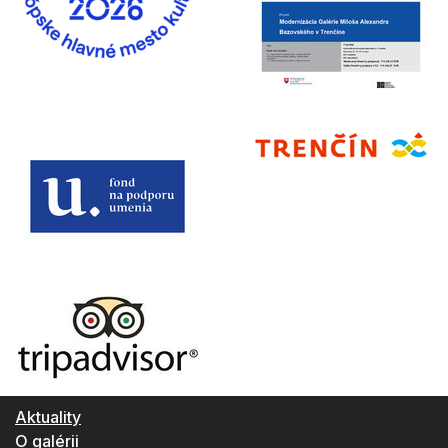
Aktuality
O galérii