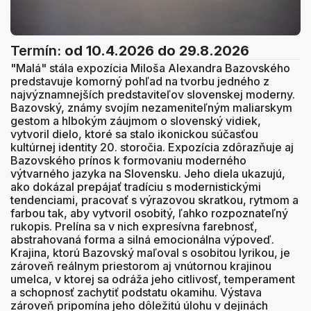
Termín:
od 10.4.2026
do 29.8.2026
"Malá" stála expozícia Miloša Alexandra Bazovského
predstavuje komorný pohľad na tvorbu jedného z
najvýznamnejších predstaviteľov slovenskej moderny.
Bazovský, známy svojím nezameniteľným maliarskym
gestom a hlbokým záujmom o slovenský vidiek,
vytvoril dielo, ktoré sa stalo ikonickou súčasťou
kultúrnej identity 20. storočia. Expozícia zdôrazňuje aj
Bazovského prínos k formovaniu moderného
výtvarného jazyka na Slovensku. Jeho diela ukazujú,
ako dokázal prepájať tradíciu s modernistickými
tendenciami, pracovať s výrazovou skratkou, rytmom a
farbou tak, aby vytvoril osobitý, ľahko rozpoznateľný
rukopis. Prelína sa v nich expresívna farebnosť,
abstrahovaná forma a silná emocionálna výpoveď.
Krajina, ktorú Bazovský maľoval s osobitou lyrikou, je
zároveň reálnym priestorom aj vnútornou krajinou
umelca, v ktorej sa odráža jeho citlivosť, temperament
a schopnosť zachytiť podstatu okamihu. Výstava
zároveň pripomína jeho dôležitú úlohu v dejinách