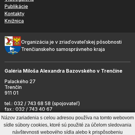
Publikácie
Kontakty
Knižnica
Organizácia je v zriaďovateľskej pôsobnosti
Trenčianskeho samosprávneho kraja
Galéria Miloša Alexandra Bazovského v Trenčíne
Palackého 27
Trenčín
911 01
tel.: 032 / 743 68 58 (spojovateľ)
fax.: 032 / 743 40 67
e-mail:
info@gmab.sk
Názov zariadenia s celou adresou používa na tomto webovom
sídle súbory cookies, ktoré sú použité za účelom sledovania
návštevnosti webového sídla alebo k prispôsobeniu
Cookies nastavenie
Ochrana osobných údajov