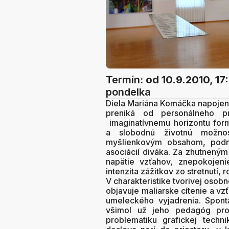
Termín:
od 10.9.2010, 17
pondelka
Diela Mariána Komáčka napojené
preniká od personálneho pr
imaginatívnemu horizontu form
a slobodnú životnú možno
myšlienkovým obsahom, podne
asociácií diváka. Za zhutnený
napätie vzťahov, znepokojeni
intenzita zážitkov zo stretnutí, r
V charakteristike tvorivej osob
objavuje maliarske cítenie a vz
umeleckého vyjadrenia. Spont
všimol už jeho pedagóg prof
problematiku grafickej techn