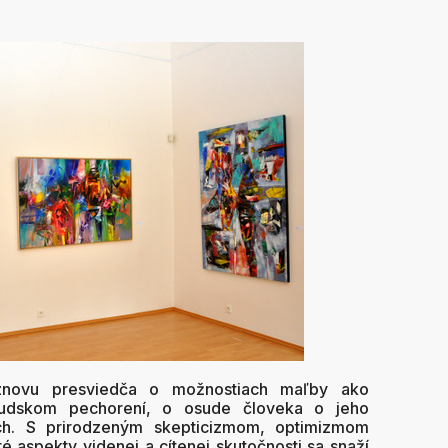
znovu presviedča o možnostiach maľby ako
ľudskom pechorení, o osude človeka o jeho
ach. S prirodzeným skepticizmom, optimizmom
ré aspekty videnej a cítenej skutočnosti sa snaží