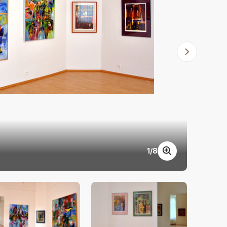
1
/
8
Marián