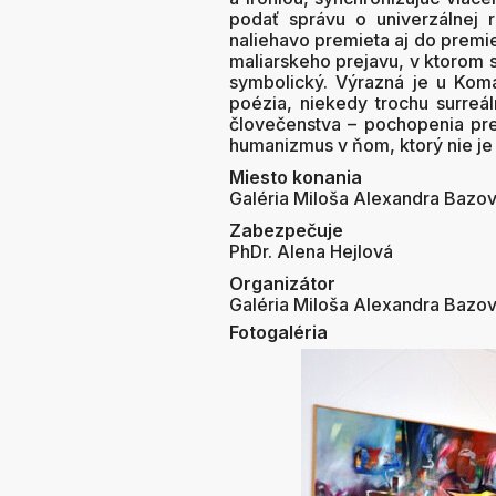
podať správu o univerzálnej r
naliehavo premieta aj do premi
maliarskeho prejavu, v ktorom s
symbolický. Výrazná je u Komá
poézia, niekedy trochu surre
človečenstva – pochopenia pre
humanizmus v ňom, ktorý nie je 
Miesto konania
Galéria Miloša Alexandra Bazo
Zabezpečuje
PhDr. Alena Hejlová
Organizátor
Galéria Miloša Alexandra Bazo
Fotogaléria