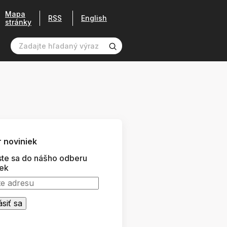
Mapa
RSS
English
stránky
 noviniek
ste sa do nášho odberu
iek