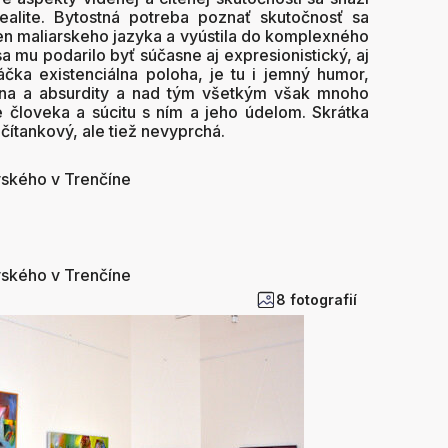
ealite. Bytostná potreba poznať skutočnosť sa
en maliarskeho jazyka a vyústila do komplexného
a mu podarilo byť súčasne aj expresionistický, aj
čka existenciálna poloha, je tu i jemný humor,
álna a absurdity a nad tým všetkým však mnoho
 človeka a súcitu s ním a jeho údelom. Skrátka
čítankový, ale tiež nevyprchá.
vského v Trenčíne
vského v Trenčíne
8 fotografií