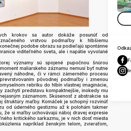
nych krokov sa autor dokáže posunúť od
aznačeného vrstvou podmaľby k hlbšiemu
konečnej podobe obrazu sa podieľajú spontánne
Odkaz
ranice viditeľného sveta, ale i napätie vyvolané
F
torej významy sú spojené pupočnou šnúrou
ý moment maliarskeho záznamu nemusí byť nutne
I
avený náhodne, či v rámci zámerného procesu
prevrstvovaním pôvodnej podmaľby i zmenou
omyselnom rebríku do hlbín vlastnej imaginácie,
dy zachytí predstavu kompaktnejšie, inokedy mu
n nejasným záznamom. Skúsenosť z abstrakcie sa
j štruktúry maľby. Komáček je schopný rozvinúť
azu od úderného gestizmu až k polohám takmer
mu, že si maľby uchovávajú náboj dravej expresie
ého kritického sarkazmu, je v nich dosť miesta
okúzlenia napríklad ženským telom, zvieraťom,