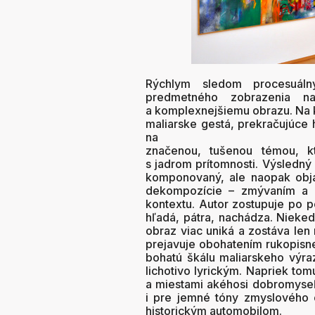
Rýchlym sledom procesuál
predmetného zobrazenia n
a komplexnejšiemu obrazu. Na 
maliarske gestá, prekračujúce h
na
značenou, tušenou témou, k
s jadrom prítomnosti. Výsledn
komponovaný, ale naopak obj
dekompozície – zmývaním a 
kontextu. Autor zostupuje po p
hľadá, pátra, nachádza. Nieke
obraz viac uniká a zostáva le
prejavuje obohatením rukopisne
bohatú škálu maliarskeho výr
lichotivo lyrickým. Napriek to
a miestami akéhosi dobromyseľn
i pre jemné tóny zmyslového 
historickým automobilom.