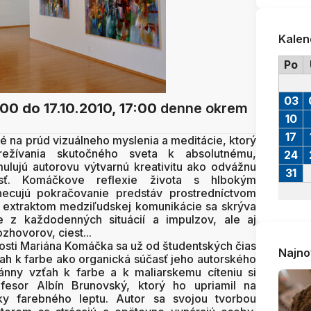
Kalen
Po
03
:00
do 17.10.2010, 17:00
denne okrem
10
17
 na prúd vizuálneho myslenia a meditácie, ktorý
ežívania skutočného sveta k absolutnému,
24
ulujú autorovu výtvarnú kreativitu ako odvážnu
31
sť. Komáčkove reflexie života s hlbokým
cujú pokračovanie predstáv prostredníctvom
m extraktom medziľudskej komunikácie sa skrýva
e z každodenných situácií a impulzov, ale aj
ozhovorov, ciest...
nosti Mariána Komáčka sa už od študentských čias
Najno
ťah k farbe ako organická súčasť jeho autorského
ánny vzťah k farbe a k maliarskemu cíteniu si
esor Albín Brunovský, ktorý ho upriamil na
iky farebného leptu. Autor sa svojou tvorbou