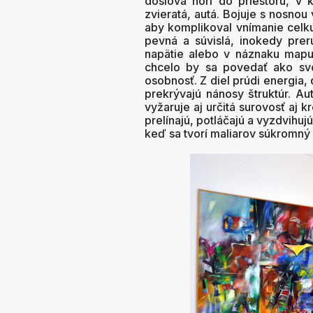
doslova norí do priestoru, v 
zvieratá, autá. Bojuje s nosno
aby komplikoval vnímanie celku
pevná a súvislá, inokedy prer
napätie alebo v náznaku mapu
chcelo by sa povedať ako svo
osobnosť. Z diel prúdi energia,
prekrývajú nánosy štruktúr. Au
vyžaruje aj určitá surovosť aj 
prelínajú, potláčajú a vyzdvihuj
keď sa tvorí maliarov súkromný 