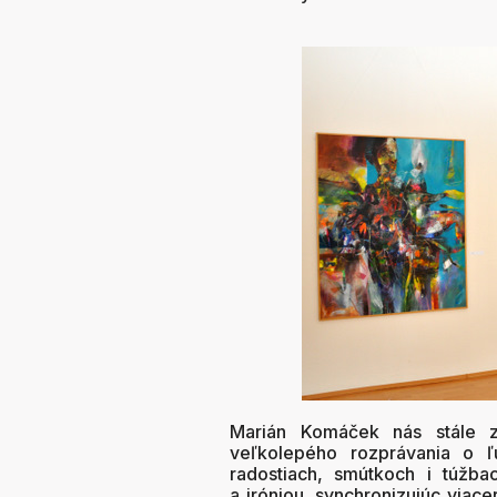
Marián Komáček nás stále 
veľkolepého rozprávania o 
radostiach, smútkoch i túžb
a iróniou, synchronizujúc viace