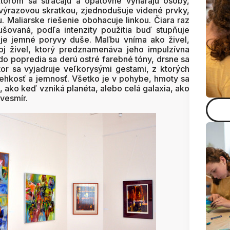
ktorom sa strácajú a opätovne vynárajú osoby,
u výrazovou skratkou, zjednodušuje videné prvky,
. Maliarske riešenie obohacuje linkou. Čiara raz
ušovaná, podľa intenzity použitia buď stupňuje
je jemné poryvy duše. Maľbu vníma ako živel,
j živel, ktorý predznamenáva jeho impulzívna
 do popredia sa derú ostré farebné tóny, drsne sa
tor sa vyjadruje veľkorysými gestami, z ktorých
krehkosť a jemnosť. Všetko je v pohybe, hmoty sa
ú, ako keď vzniká planéta, alebo celá galaxia, ako
vesmír.