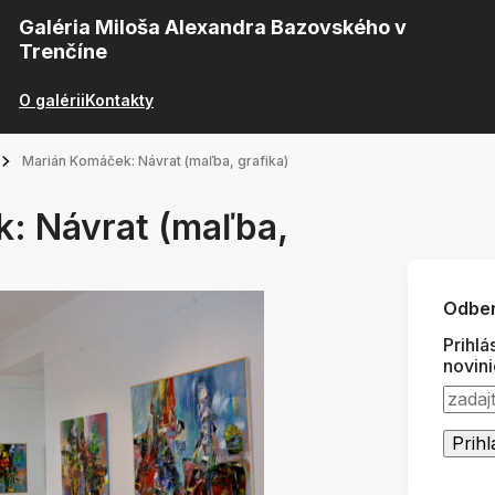
Galéria Miloša Alexandra Bazovského v
Trenčíne
O galérii
Kontakty
Marián Komáček: Návrat (maľba, grafika)
: Návrat (maľba,
Odber
Prihlá
novin