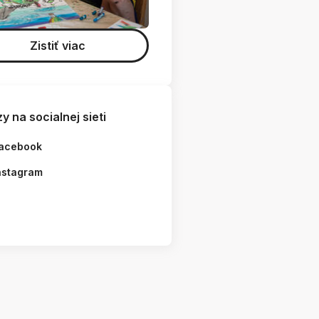
Zistiť viac
y na socialnej sieti
acebook
nstagram