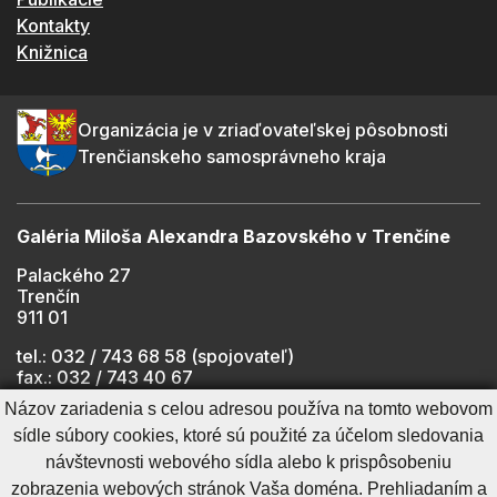
Kontakty
Knižnica
Organizácia je v zriaďovateľskej pôsobnosti
Trenčianskeho samosprávneho kraja
Galéria Miloša Alexandra Bazovského v Trenčíne
Palackého 27
Trenčín
911 01
tel.: 032 / 743 68 58 (spojovateľ)
fax.: 032 / 743 40 67
e-mail:
info@gmab.sk
Názov zariadenia s celou adresou používa na tomto webovom
sídle súbory cookies, ktoré sú použité za účelom sledovania
návštevnosti webového sídla alebo k prispôsobeniu
Cookies nastavenie
Ochrana osobných údajov
zobrazenia webových stránok Vaša doména. Prehliadaním a
Cookies - viac informácií
Vyhlásenie o prístupnosti