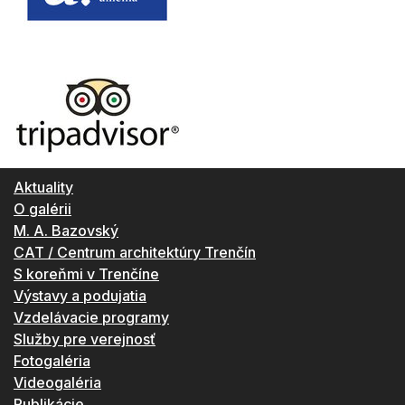
Aktuality
O galérii
M. A. Bazovský
CAT / Centrum architektúry Trenčín
S koreňmi v Trenčíne
Výstavy a podujatia
Vzdelávacie programy
Služby pre verejnosť
Fotogaléria
Videogaléria
Publikácie