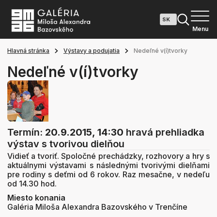
Menu
Hlavná stránka
Výstavy a podujatia
Nedeľné v(í)tvorky
Nedeľné v(í)tvorky
Termín:
20.9.2015, 14:30
hravá prehliadka
výstav s tvorivou dielňou
Vidieť a tvoriť. Spoločné prechádzky, rozhovory a hry s
aktuálnymi výstavami s následnými tvorivými dielňami
pre rodiny s deťmi od 6 rokov. Raz mesačne, v nedeľu
od 14.30 hod.
Miesto konania
Galéria Miloša Alexandra Bazovského v Trenčíne