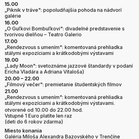
15.00
„Piknik v tráve": popoludňajšia pohoda na nádvorí
galérie
16.00
„O Guľkovi Bombuľkovi": divadelné predstavenie s
tvorivou dielňou – Teatro Galerio
17.00
„Rendezvous s umením": komentovaná prehliadka
stálymi expozíciami a krátkodobými výstavami
19.00
„Lady Moon": svetoznáme jazzové štandardy v podaní
Ericha Vladára a Adriana Vitaloša)
20.00 – 22.00
„Filmový večer": premietanie študentských filmov
21.00
„Rendezvous s umením": komentovaná prehliadka
stálymi expozíciami a krátkodobými výstavami.
otvorené od 10.00 do 22.00 hod.
Vstupné 1 Euro platíte len raz
(deti do 6 rokov zdarma)
Miesto konania
Galéria Miloša Alexandra Bazovského v Trenčíne