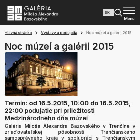
Menu
Hlavná stránka
Výstavy a podujatia
Noc múzeí a galérii 2015
Noc múzeí a galérii 2015
Termín:
od 16.5.2015, 10:00
do 16.5.2015,
22:00
podujatie pri príležitosti
Medzinárodného dňa múzeí
Galéria Miloša Alexandra Bazovského v Trenčíne v
zriaďovateľskej pôsobnosti Trenčianskeho
samosprávneho kraja v spolupráci s Trenčianskym