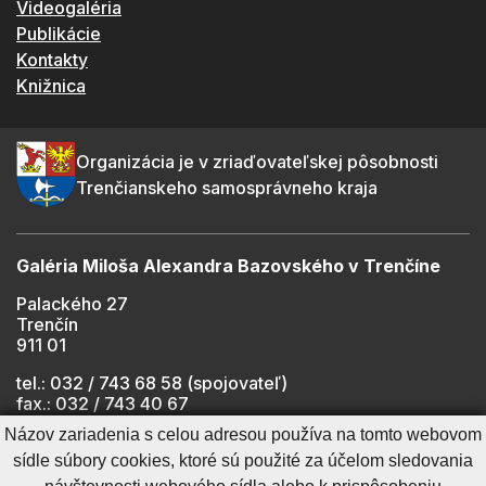
Videogaléria
Publikácie
Kontakty
Knižnica
Organizácia je v zriaďovateľskej pôsobnosti
Trenčianskeho samosprávneho kraja
Galéria Miloša Alexandra Bazovského v Trenčíne
Palackého 27
Trenčín
911 01
tel.: 032 / 743 68 58 (spojovateľ)
fax.: 032 / 743 40 67
e-mail:
info@gmab.sk
Názov zariadenia s celou adresou používa na tomto webovom
sídle súbory cookies, ktoré sú použité za účelom sledovania