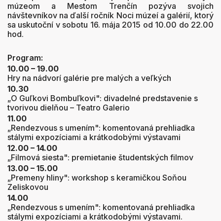
múzeom a Mestom Trenčín pozýva svojich
návštevníkov na ďalší ročník Noci múzeí a galérií, ktorý
sa uskutoční v sobotu 16. mája 2015 od 10.00 do 22.00
hod.
Program:
10.00 – 19.00
Hry na nádvorí galérie pre malých a veľkých
10.30
„O Guľkovi Bombuľkovi": divadelné predstavenie s
tvorivou dielňou – Teatro Galerio
11.00
„Rendezvous s umením": komentovaná prehliadka
stálymi expozíciami a krátkodobými výstavami
12.00 – 14.00
„Filmová siesta": premietanie študentských filmov
13.00 – 15.00
„Premeny hliny": workshop s keramičkou Soňou
Zeliskovou
14.00
„Rendezvous s umením": komentovaná prehliadka
stálymi expozíciami a krátkodobými výstavami.