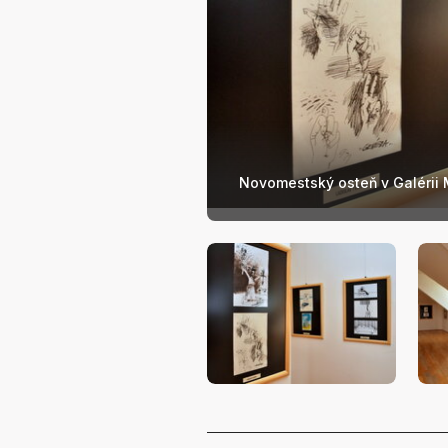
Novomestský osteň v Galérii 