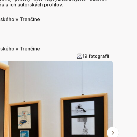
 a ich autorských profilov.
vského v Trenčíne
vského v Trenčíne
19 fotografií