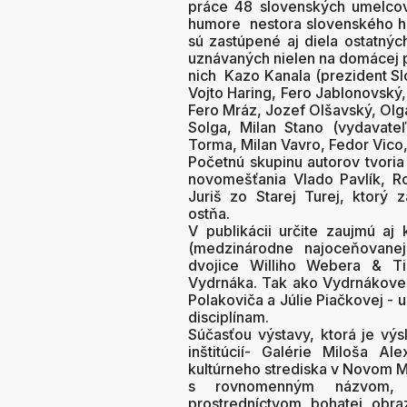
práce 48 slovenských umelcov
humore nestora slovenského hu
sú zastúpené aj diela ostatnýc
uznávaných nielen na domácej p
nich Kazo Kanala (prezident Slo
Vojto Haring, Fero Jablonovský
Fero Mráz, Jozef Olšavský, Olga
Solga, Milan Stano (vydavate
Torma, Milan Vavro, Fedor Vico, 
Početnú skupinu autorov tvoria 
novomešťania Vlado Pavlík, R
Juriš zo Starej Turej, ktorý
ostňa.
V publikácii určite zaujmú aj
(medzinárodne najoceňovanejš
dvojice Williho Webera & Ti
Vydrnáka. Tak ako Vydrnákove k
Polakoviča a Júlie Piačkovej - 
disciplínam.
Súčasťou výstavy, ktorá je vý
inštitúcií- Galérie Miloša 
kultúrneho strediska v Novom M
s rovnomenným názvom, m
prostredníctvom bohatej obra