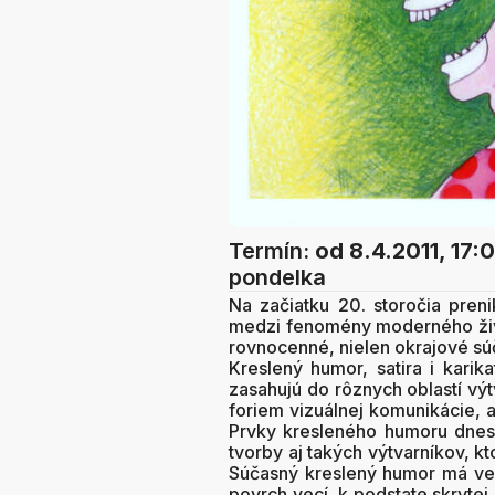
Termín:
od 8.4.2011, 17:
pondelka
Na začiatku 20. storočia preni
medzi fenomény moderného živo
rovnocenné, nielen okrajové súč
Kreslený humor, satira i karik
zasahujú do rôznych oblastí vý
foriem vizuálnej komunikácie, 
Prvky kresleného humoru dnes
tvorby aj takých výtvarníkov, 
Súčasný kreslený humor má veľa
povrch vecí, k podstate skryte