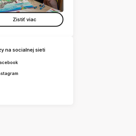
Zistiť viac
y na socialnej sieti
acebook
nstagram