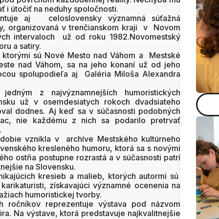
ť i útočiť na neduhy spoločnosti.
entuje aj celoslovensky významná súťažná
by, organizovaná v trenčianskom kraji v Novom
ch intervaloch už od roku 1982.Novomestský
ru a satiry.
h, ktorými sú Nové Mesto nad Váhom a Mestské
este nad Váhom, sa na jeho konaní už od jeho
ou spolupodieľa aj Galéria Miloša Alexandra
jedným z najvýznamnejších humoristických
ensku už v osemdesiatych rokoch dvadsiateho
hoval dodnes. Aj keď sa v súčasnosti podobných
iac, nie každému z nich sa podarilo pretrvať
.
obie vznikla v archíve Mestského kultúrneho
ovenského kresleného humoru, ktorá sa s novými
o ostňa postupne rozrastá a v súčasnosti patrí
tnejšie na Slovensku.
ikajúcich kresieb a malieb, ktorých autormi sú
karikaturisti, získavajúci významné ocenenia na
žiach humoristickej tvorby.
h ročníkov reprezentuje výstava pod názvom
ra. Na výstave, ktorá predstavuje najkvalitnejšie