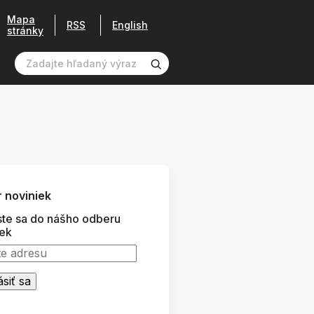
Mapa
RSS
English
stránky
 noviniek
ste sa do nášho odberu
iek