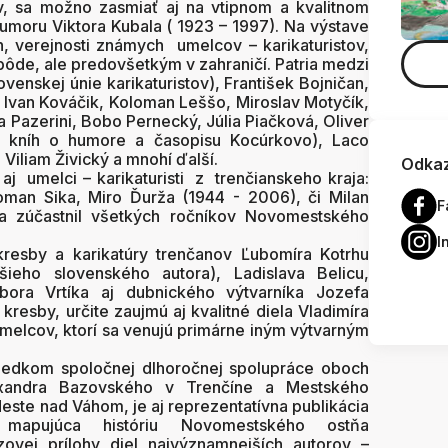
, sa možno zasmiať aj na vtipnom a kvalitnom
moru Viktora Kubala ( 1923 – 1997). Na výstave
h, verejnosti známych umelcov – karikaturistov,
ôde, ale predovšetkým v zahraničí. Patria medzi
venskej únie karikaturistov), František Bojničan,
, Ivan Kováčik, Koloman Leššo, Miroslav Motyčík,
 Pazerini, Bobo Pernecký, Júlia Piačková, Oliver
ľ kníh o humore a časopisu Kocúrkovo), Laco
Viliam Živický a mnohí ďalší.
Odkaz
aj umelci – karikaturisti z trenčianskeho kraja:
oman Sika, Miro Ďurža (1944 - 2006), či Milan
F
 za zúčastnil všetkých ročníkov Novomestského
I
 kresby a karikatúry trenčanov Ľubomíra Kotrhu
ieho slovenského autora), Ladislava Belicu,
bora Vrtíka aj dubnického výtvarníka Jozefa
resby, určite zaujmú aj kvalitné diela Vladimíra
umelcov, ktorí sa venujú primárne iným výtvarným
sledkom spoločnej dlhoročnej spolupráce oboch
Alexandra Bazovského v Trenčíne a Mestského
este nad Váhom, je aj reprezentatívna publikácia
apujúca históriu Novomestského ostňa
zovej prílohy diel najvýznamnejších autorov –