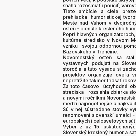
snaha rozosmiať i poučiť, varova
Tieto ambície a ciele prez
prehliadka humoristickej tvor
Meste nad Váhom v dvojročný
osteň - bienále kresleného humo
Popri hlavných organizátoroc
kultúrne stredisko v Novom M
vzniku svojou odbornou pomoc
Bazovského v Trenčíne.
Novomestský osteň sa stal 
výstavných podujatí na Slov
storočia a túto výsadu si zac
projektov organizuje oveľa v
nepretržite takmer tridsať rokov
Za toto časovo úctyhodné obd
strediska rozsiahla zbierka sl
a novými ročníkmi Novomestskéh
medzi najpočetnejšie a najkvali
Sú v nej sústredené stovky vyn
renomovaní slovenskí umelci - 
európskych i celosvetových súťa
Výber z už 15. uskutočnenýc
Slovenský kreslený humor a sati