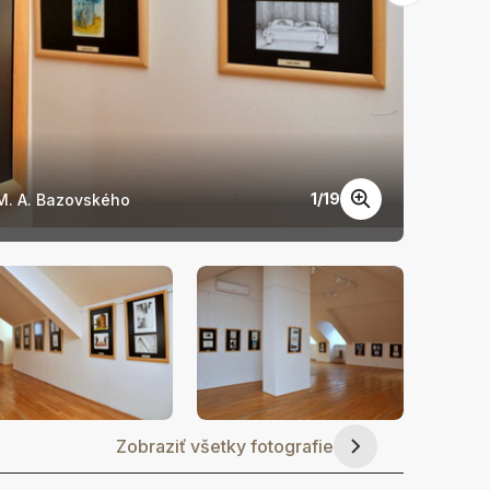
1
/
19
M. A. Bazovského
Novome
Zobraziť všetky fotografie