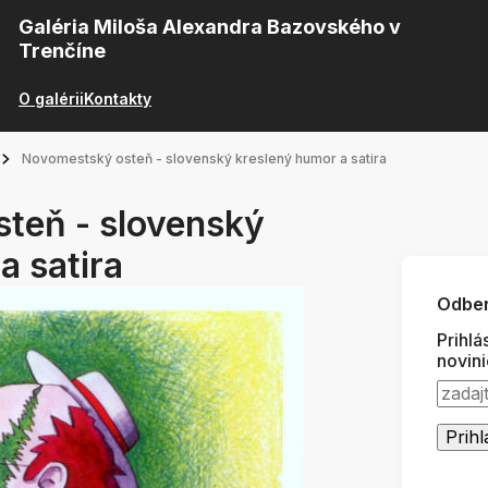
Galéria Miloša Alexandra Bazovského v
Trenčíne
O galérii
Kontakty
Novomestský osteň - slovenský kreslený humor a satira
teň - slovenský
a satira
Odber
Prihlá
novin