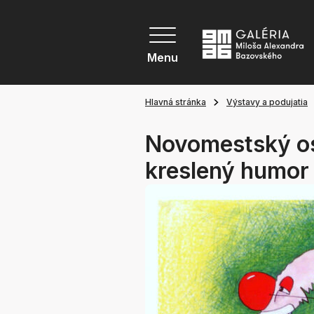
Menu
Hlavná stránka
Výstavy a podujatia
Novomestský os
kreslený humor 