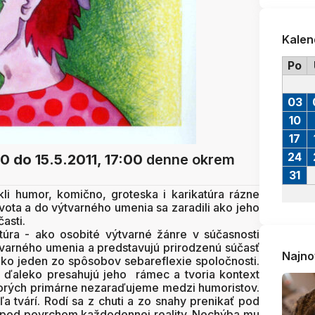
Kalen
Po
03
10
17
24
00
do 15.5.2011, 17:00
denne okrem
31
kli humor, komično, groteska i karikatúra rázne
ta a do výtvarného umenia sa zaradili ako jeho
asti.
atúra - ako osobité výtvarné žánre v súčasnosti
tvarného umenia a predstavujú prirodzenú súčasť
Najno
ako jeden zo spôsobov sebareflexie spoločnosti.
 ďaleko presahujú jeho rámec a tvoria kontext
ktorých primárne nezaraďujeme medzi humoristov.
 tvárí. Rodí sa z chuti a zo snahy prenikať pod
j pod povrchom každodennej reality. Nechýba mu