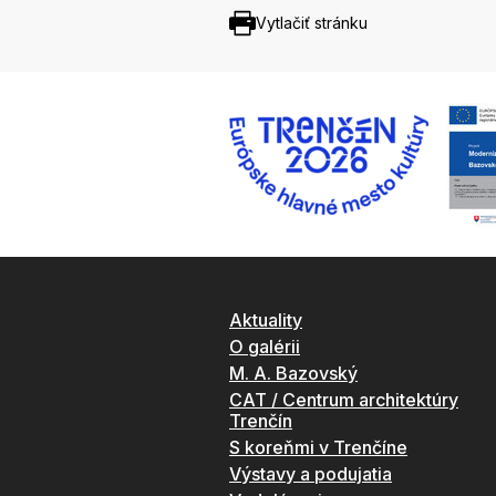
Vytlačiť stránku
Aktuality
O galérii
M. A. Bazovský
CAT / Centrum architektúry
Trenčín
S koreňmi v Trenčíne
Výstavy a podujatia