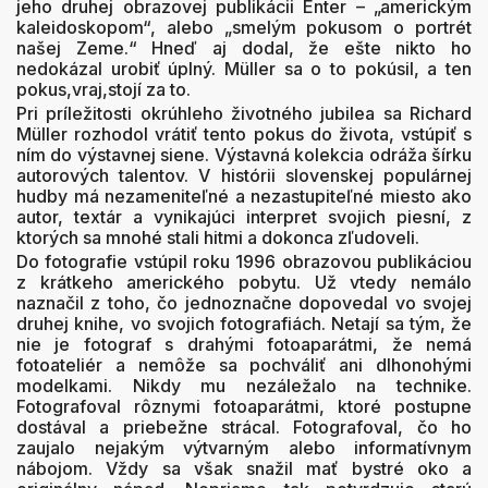
jeho druhej obrazovej publikácii Enter – „americkým
kaleidoskopom“, alebo „smelým pokusom o portrét
našej Zeme.“ Hneď aj dodal, že ešte nikto ho
nedokázal urobiť úplný. Müller sa o to pokúsil, a ten
pokus,vraj,stojí za to.
Pri príležitosti okrúhleho životného jubilea sa Richard
Müller rozhodol vrátiť tento pokus do života, vstúpiť s
ním do výstavnej siene. Výstavná kolekcia odráža šírku
autorových talentov. V histórii slovenskej populárnej
hudby má nezameniteľné a nezastupiteľné miesto ako
autor, textár a vynikajúci interpret svojich piesní, z
ktorých sa mnohé stali hitmi a dokonca zľudoveli.
Do fotografie vstúpil roku 1996 obrazovou publikáciou
z krátkeho amerického pobytu. Už vtedy nemálo
naznačil z toho, čo jednoznačne dopovedal vo svojej
druhej knihe, vo svojich fotografiách. Netají sa tým, že
nie je fotograf s drahými fotoaparátmi, že nemá
fotoateliér a nemôže sa pochváliť ani dlhonohými
modelkami. Nikdy mu nezáležalo na technike.
Fotografoval rôznymi fotoaparátmi, ktoré postupne
dostával a priebežne strácal. Fotografoval, čo ho
zaujalo nejakým výtvarným alebo informatívnym
nábojom. Vždy sa však snažil mať bystré oko a