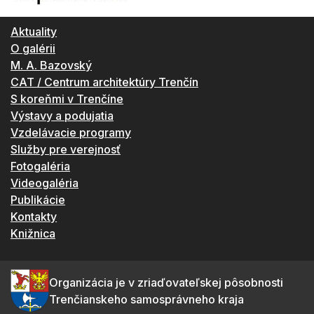
Aktuality
O galérii
M. A. Bazovský
CAT / Centrum architektúry Trenčín
S koreňmi v Trenčíne
Výstavy a podujatia
Vzdelávacie programy
Služby pre verejnosť
Fotogaléria
Videogaléria
Publikácie
Kontakty
Knižnica
Organizácia je v zriaďovateľskej pôsobnosti
Trenčianskeho samosprávneho kraja