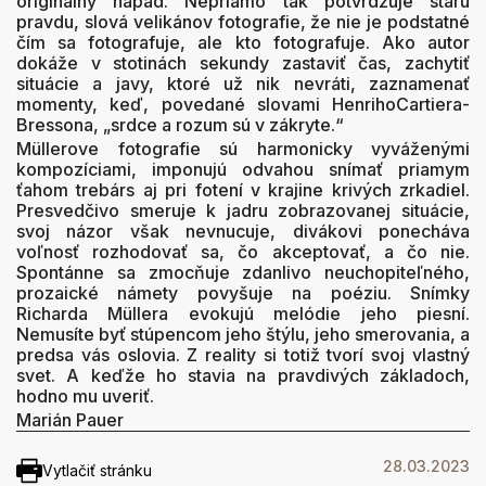
originálny nápad. Nepriamo tak potvrdzuje starú
pravdu, slová velikánov fotografie, že nie je podstatné
čím sa fotografuje, ale kto fotografuje. Ako autor
dokáže v stotinách sekundy zastaviť čas, zachytiť
situácie a javy, ktoré už nik nevráti, zaznamenať
momenty, keď, povedané slovami HenrihoCartiera-
Bressona, „srdce a rozum sú v zákryte.“
Müllerove fotografie sú harmonicky vyváženými
kompozíciami, imponujú odvahou snímať priamym
ťahom trebárs aj pri fotení v krajine krivých zrkadiel.
Presvedčivo smeruje k jadru zobrazovanej situácie,
svoj názor však nevnucuje, divákovi ponecháva
voľnosť rozhodovať sa, čo akceptovať, a čo nie.
Spontánne sa zmocňuje zdanlivo neuchopiteľného,
prozaické námety povyšuje na poéziu. Snímky
Richarda Müllera evokujú melódie jeho piesní.
Nemusíte byť stúpencom jeho štýlu, jeho smerovania, a
predsa vás oslovia. Z reality si totiž tvorí svoj vlastný
svet. A keďže ho stavia na pravdivých základoch,
hodno mu uveriť.
Marián Pauer
28.03.2023
Vytlačiť stránku