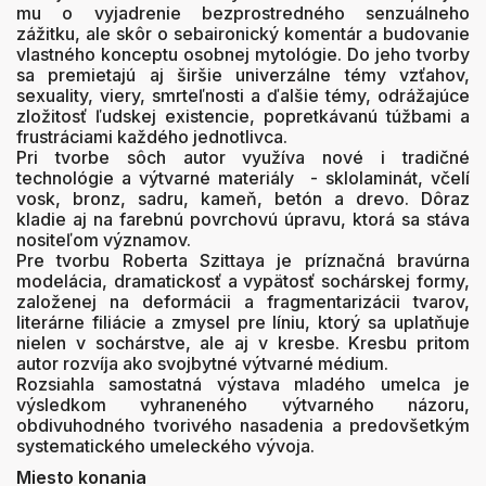
mu o vyjadrenie bezprostredného senzuálneho
zážitku, ale skôr o sebaironický komentár a budovanie
vlastného konceptu osobnej mytológie. Do jeho tvorby
sa premietajú aj širšie univerzálne témy vzťahov,
sexuality, viery, smrteľnosti a ďalšie témy, odrážajúce
zložitosť ľudskej existencie, popretkávanú túžbami a
frustráciami každého jednotlivca.
Pri tvorbe sôch autor využíva nové i tradičné
technológie a výtvarné materiály - sklolaminát, včelí
vosk, bronz, sadru, kameň, betón a drevo. Dôraz
kladie aj na farebnú povrchovú úpravu, ktorá sa stáva
nositeľom významov.
Pre tvorbu Roberta Szittaya je príznačná bravúrna
modelácia, dramatickosť a vypätosť sochárskej formy,
založenej na deformácii a fragmentarizácii tvarov,
literárne filiácie a zmysel pre líniu, ktorý sa uplatňuje
nielen v sochárstve, ale aj v kresbe. Kresbu pritom
autor rozvíja ako svojbytné výtvarné médium.
Rozsiahla samostatná výstava mladého umelca je
výsledkom vyhraneného výtvarného názoru,
obdivuhodného tvorivého nasadenia a predovšetkým
systematického umeleckého vývoja.
Miesto konania