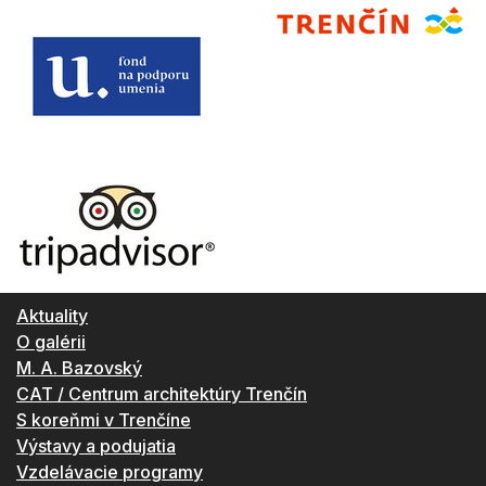
Aktuality
O galérii
M. A. Bazovský
CAT / Centrum architektúry Trenčín
S koreňmi v Trenčíne
Výstavy a podujatia
Vzdelávacie programy