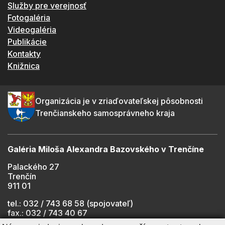
Služby pre verejnosť
Fotogaléria
Videogaléria
Publikácie
Kontakty
Knižnica
Organizácia je v zriaďovateľskej pôsobnosti
Trenčianskeho samosprávneho kraja
Galéria Miloša Alexandra Bazovského v Trenčíne
Palackého 27
Trenčín
911 01
tel.: 032 / 743 68 58 (spojovateľ)
fax.: 032 / 743 40 67
e-mail:
info@gmab.sk