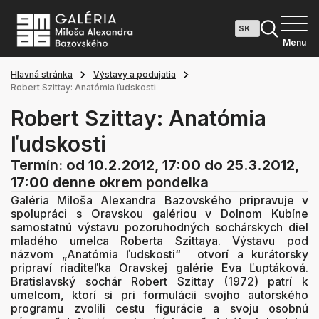
Menu
Hlavná stránka
Výstavy a podujatia
Robert Szittay: Anatómia ľudskosti
Robert Szittay: Anatómia
ľudskosti
Termín:
od 10.2.2012, 17:00
do 25.3.2012,
17:00
denne okrem pondelka
Galéria Miloša Alexandra Bazovského pripravuje v
spolupráci s Oravskou galériou v Dolnom Kubíne
samostatnú výstavu pozoruhodných sochárskych diel
mladého umelca Roberta Szittaya. Výstavu pod
názvom „Anatómia ľudskosti“ otvorí a kurátorsky
pripraví riaditeľka Oravskej galérie Eva Ľuptáková.
Bratislavský sochár Robert Szittay (1972) patrí k
umelcom, ktorí si pri formulácii svojho autorského
programu zvolili cestu figurácie a svoju osobnú