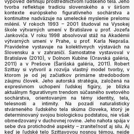
výpoveď definujú prostredníctvom ľudského tela. Jeho
tvorba reflektuje tradíciu slovenského a v širšom
kontexte európskeho figuratívneho sochárstva a
kontinuitne nadväzuje na umelecké myslenie prelomu
milénií. V rokoch 1993 – 2001 študoval na Vysokej
škole výtvarných umení v Bratislave u prof. Jozefa
Jankoviča. V roku 1998 absolvoval stáž na Akadémii
výtvarných umení v Prahe, u prof. Karla Nepraša.
Pravidelne vystavuje na kolektívnych výstavách na
Slovensku a v zahraničí. Samostatne vystavoval v
Bratislave (2010), v Dolnom Kubíne (Oravská galéria,
2011) a v Prešove (Šarišská galéria, 2011). Robert
Szittay si vytvoril a rozvíja vlastný model tvorby, v
ktorom je od jej začiatkov primárne stredobodom
záujmu človek. Jeho autorská stratégia, založená na
expresívnom uchopení ľudskej figúry, je blízka
aktuálnym figuratívnym trendom súčasného svetového
sochárstva, orientovaným na témy identity, tela,
telesnosti a intimity. Na pozadí naturalisticky
stvárneného ľudského tela skúma človeka, ktorý je
determinovaný svojou biologickou podstatou, nie však
obmedzovaný v duchovnej rovine. Jeho nahota spája v
sebe dva protichodné aspekty – zraniteľnosť aj silu. Aj
keď je ľudské telo Szittayovou nosnou témou, nejde