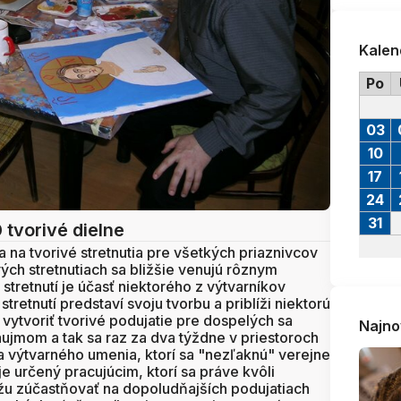
Kalen
Po
03
10
17
24
31
0
tvorivé dielne
a na tvorivé stretnutia pre všetkých priaznivcov
ých stretnutiach sa bližšie venujú rôznym
tretnutí je účasť niektorého z výtvarníkov
tretnutí predstaví svoju tvorbu a priblíži niektorú
 vytvoriť tvorivé podujatie pre dospelých sa
Najno
záujmom a tak sa raz za dva týždne v priestoroch
lia výtvarného umenia, ktorí sa "nezľaknú" verejne
 je určený pracujúcim, ktorí sa práve kvôli
 zúčastňovať na dopoludňajších podujatiach