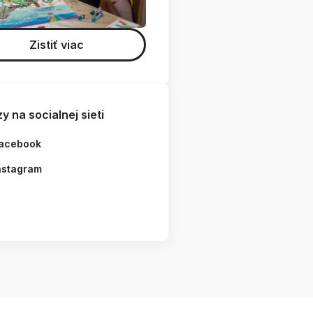
Zistiť viac
y na socialnej sieti
acebook
nstagram