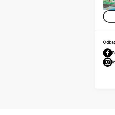
Odkaz
F
I