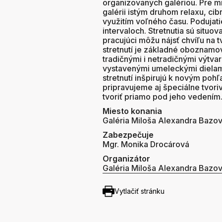
organizovaných galériou. Pre m
galérii istým druhom relaxu, cib
využitím voľného času. Podujat
intervaloch. Stretnutia sú situo
pracujúci môžu nájsť chvíľu na
stretnutí je základné oboznamov
tradičnými i netradičnými výtva
vystavenými umeleckými dielami
stretnutí inšpirujú k novým poh
pripravujeme aj špeciálne tvori
tvoriť priamo pod jeho vedením
Miesto konania
Galéria Miloša Alexandra Bazo
Zabezpečuje
Mgr. Monika Drocárová
Organizátor
Galéria Miloša Alexandra Bazo
Vytlačiť stránku