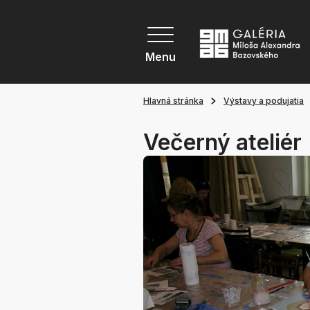
Menu
Hlavná stránka
Výstavy a podujatia
Večerný ateliér