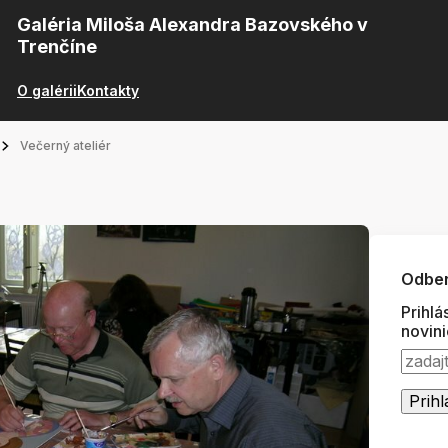
Galéria Miloša Alexandra Bazovského v
Trenčíne
O galérii
Kontakty
Večerný ateliér
Odber
Prihlá
novin