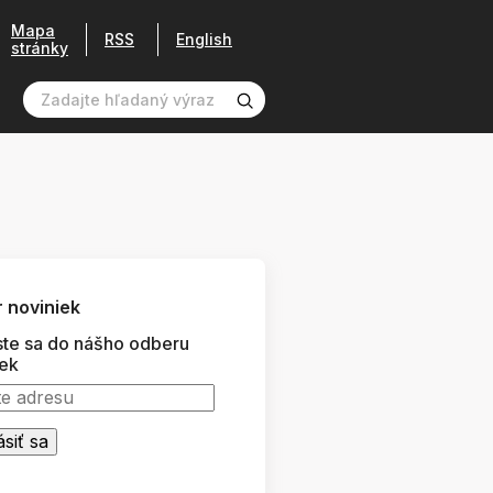
Mapa
RSS
English
stránky
 noviniek
ste sa do nášho odberu
iek