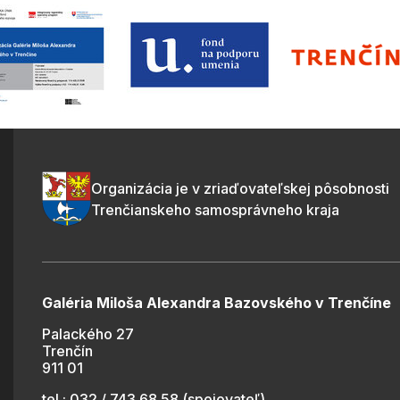
Organizácia je v zriaďovateľskej pôsobnosti
Trenčianskeho samosprávneho kraja
Galéria Miloša Alexandra Bazovského v Trenčíne
Palackého 27
Trenčín
911 01
tel.: 032 / 743 68 58 (spojovateľ)