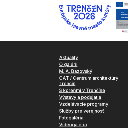
Aktuality
O galérii
M. A. Bazovský
CAT / Centrum architektúry
Trenčín
S koreňmi v Trenčíne
Výstavy a podujatia
Vzdelávacie programy
Služby pre verejnosť
Fotogaléria
Videogaléria