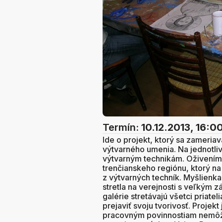
Termín:
10.12.2013, 16:0
Ide o projekt, ktorý sa zameriav
výtvarného umenia. Na jednotliv
výtvarným technikám. Oživením s
trenčianskeho regiónu, ktorý na s
z výtvarných techník. Myšlienka
stretla na verejnosti s veľkým 
galérie stretávajú všetci priate
prejaviť svoju tvorivosť. Projekt
pracovným povinnostiam nemôžu