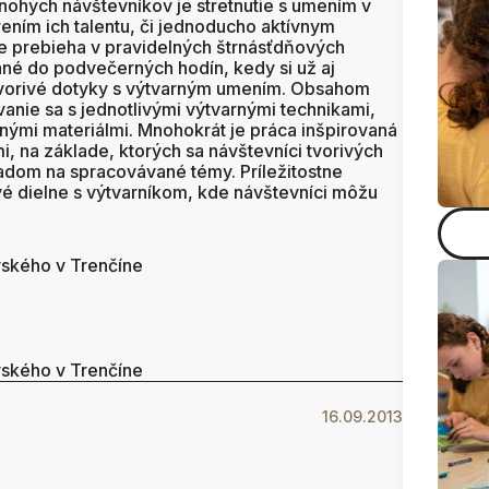
nohých návštevníkov je stretnutie s umením v
rením ich talentu, či jednoducho aktívnym
ie prebieha v pravidelných štrnásťdňových
vané do podvečerných hodín, kedy si už aj
 tvorivé dotyky s výtvarným umením. Obsahom
anie sa s jednotlivými výtvarnými technikami,
rnými materiálmi. Mnohokrát je práca inšpirovaná
, na základe, ktorých sa návštevníci tvorivých
ľadom na spracovávané témy. Príležitostne
vé dielne s výtvarníkom, kde návštevníci môžu
.
vského v Trenčíne
vského v Trenčíne
16.09.2013