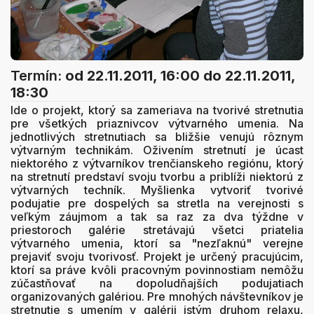
Termín:
od 22.11.2011, 16:00
do 22.11.2011,
18:30
Ide o projekt, ktorý sa zameriava na tvorivé stretnutia
pre všetkých priaznivcov výtvarného umenia. Na
jednotlivých stretnutiach sa bližšie venujú rôznym
výtvarným technikám. Oživením stretnutí je úcast
niektorého z výtvarníkov trenčianskeho regiónu, ktorý
na stretnutí predstaví svoju tvorbu a priblíži niektorú z
výtvarných techník. Myšlienka vytvoriť tvorivé
podujatie pre dospelých sa stretla na verejnosti s
veľkým záujmom a tak sa raz za dva týždne v
priestoroch galérie stretávajú všetci priatelia
výtvarného umenia, ktorí sa "nezľaknú" verejne
prejaviť svoju tvorivosť. Projekt je určený pracujúcim,
ktorí sa práve kvôli pracovným povinnostiam nemôžu
zúčastňovať na dopoludňajších podujatiach
organizovaných galériou. Pre mnohých návštevníkov je
stretnutie s umením v galérii istým druhom relaxu,