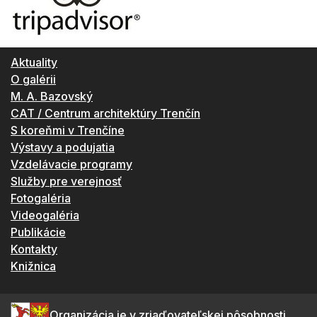
Aktuality
O galérii
M. A. Bazovský
CAT / Centrum architektúry Trenčín
S koreňmi v Trenčíne
Výstavy a podujatia
Vzdelávacie programy
Služby pre verejnosť
Fotogaléria
Videogaléria
Publikácie
Kontakty
Knižnica
Organizácia je v zriaďovateľskej pôsobnosti