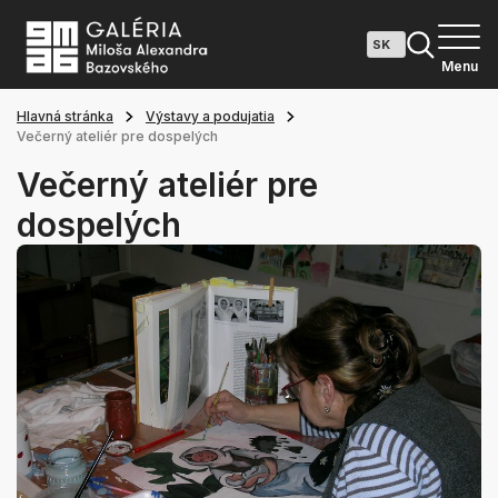
Menu
Hlavná stránka
Výstavy a podujatia
Večerný ateliér pre dospelých
Večerný ateliér pre
dospelých