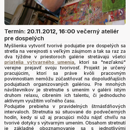
Termín:
20.11.2012, 16:00
večerný ateliér
pre dospelých
Myšlienka vytvoriť tvorivé podujatie pre dospelých sa
stretla na verejnosti s veľkým záujmom a tak sa raz za
dva týždne v priestoroch galérie stretávajú všetci
priatelia výtvarného umenia
, ktorí sa "nezľaknú"
verejne prejaviť svoju tvorivosť. Projekt je určený
pracujúcim, ktorí sa práve kvôli pracovným
povinnostiam nemôžu zúčastňovať na dopoludňajších
podujatiach organizovaných galériou. Pre mnohých
návštevníkov je stretnutie s umením v galérii istým
druhom relaxu, cibrením ich talentu, či jednoducho
aktívnym využitím voľného času.
Podujatie prebieha v pravidelných štrnásťdňových
intervaloch. Stretnutia sú situované do podvečerných
hodín, kedy si už aj pracujúci môžu nájsť chvíľu na
tvorivé dotyky s výtvarným umením. Obsahom stretnutí
je základné oboznamovanie sa s jednotlivými