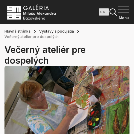
Menu
Hlavná stránka
Výstavy a podujatia
Večerný ateliér pre dospelých
Večerný ateliér pre
dospelých