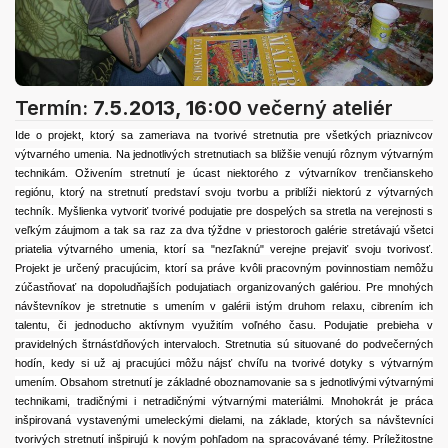
Termín:
7.5.2013, 16:00
večerný ateliér
Ide o projekt, ktorý sa zameriava na tvorivé stretnutia pre všetkých priaznivcov
výtvarného umenia. Na jednotlivých stretnutiach sa bližšie venujú rôznym výtvarným
technikám. Oživením stretnutí je úcast niektorého z výtvarníkov trenčianskeho
regiónu, ktorý na stretnutí predstaví svoju tvorbu a priblíži niektorú z výtvarných
techník. Myšlienka vytvoriť tvorivé podujatie pre dospelých sa stretla na verejnosti s
veľkým záujmom a tak sa raz za dva týždne v priestoroch galérie stretávajú všetci
priatelia výtvarného umenia, ktorí sa "nezľaknú" verejne prejaviť svoju tvorivosť.
Projekt je určený pracujúcim, ktorí sa práve kvôli pracovným povinnostiam nemôžu
zúčastňovať na dopoludňajších podujatiach organizovaných galériou. Pre mnohých
návštevníkov je stretnutie s umením v galérii istým druhom relaxu, cibrením ich
talentu, či jednoducho aktívnym využitím voľného času. Podujatie prebieha v
pravidelných štrnásťdňových intervaloch. Stretnutia sú situované do podvečerných
hodín, kedy si už aj pracujúci môžu nájsť chvíľu na tvorivé dotyky s výtvarným
umením. Obsahom stretnutí je základné oboznamovanie sa s jednotlivými výtvarnými
technikami, tradičnými i netradičnými výtvarnými materiálmi. Mnohokrát je práca
inšpirovaná vystavenými umeleckými dielami, na základe, ktorých sa návštevníci
tvorivých stretnutí inšpirujú k novým pohľadom na spracovávané témy. Príležitostne