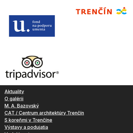
Aktuality
O galérii
M. A. Bazovský
CAT / Centrum architektúry Trenčín
S koreňmi v Trenčíne
Výstavy a podujatia