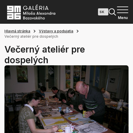
Menu
Hlavná stránka
Výstavy a podujatia
Večerný ateliér pre dospelých
Večerný ateliér pre
dospelých