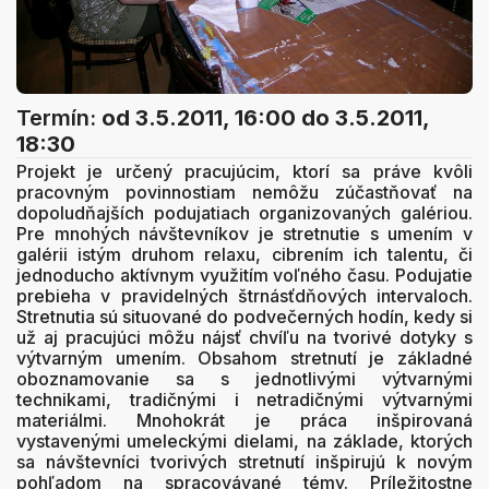
Termín:
od 3.5.2011, 16:00
do 3.5.2011,
18:30
Projekt je určený pracujúcim, ktorí sa práve kvôli
pracovným povinnostiam nemôžu zúčastňovať na
dopoludňajších podujatiach organizovaných galériou.
Pre mnohých návštevníkov je stretnutie s umením v
galérii istým druhom relaxu, cibrením ich talentu, či
jednoducho aktívnym využitím voľného času. Podujatie
prebieha v pravidelných štrnásťdňových intervaloch.
Stretnutia sú situované do podvečerných hodín, kedy si
už aj pracujúci môžu nájsť chvíľu na tvorivé dotyky s
výtvarným umením. Obsahom stretnutí je základné
oboznamovanie sa s jednotlivými výtvarnými
technikami, tradičnými i netradičnými výtvarnými
materiálmi. Mnohokrát je práca inšpirovaná
vystavenými umeleckými dielami, na základe, ktorých
sa návštevníci tvorivých stretnutí inšpirujú k novým
pohľadom na spracovávané témy. Príležitostne