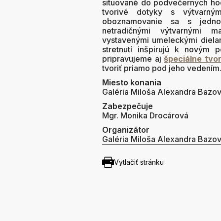
situované do podvečerných hodí
tvorivé dotyky s výtvarný
oboznamovanie sa s jednotl
netradičnými výtvarnými ma
vystavenými umeleckými dielami
stretnutí inšpirujú k novým 
pripravujeme aj
š
peciálne tvo
tvoriť priamo pod jeho vedením
Miesto konania
Galéria Miloša Alexandra Bazo
Zabezpečuje
Mgr. Monika Drocárová
Organizátor
Galéria Miloša Alexandra Bazo
Vytlačiť stránku