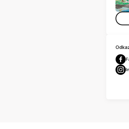
Odkaz
F
I