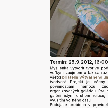
Termín:
25.9.2012, 16:00
Myšlienka vytvoriť tvorivé pod
veľkým záujmom a tak sa raz z
všetci
priatelia výtvarného u
tvorivosť. Projekt je určený
povinnostiam nemôžu zúča
organizovaných galériou. Pre 
galérii istým druhom relaxu,
využitím voľného času.
Podujatie prebieha v pravidel