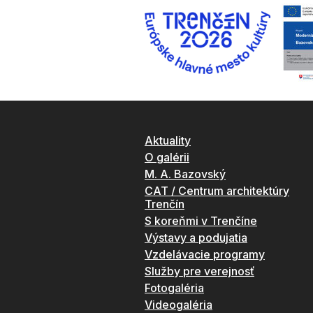
Aktuality
O galérii
M. A. Bazovský
CAT / Centrum architektúry
Trenčín
S koreňmi v Trenčíne
Výstavy a podujatia
Vzdelávacie programy
Služby pre verejnosť
Fotogaléria
Videogaléria