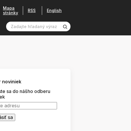
Mapa
RSS
English
stránky
 noviniek
ste sa do nášho odberu
iek