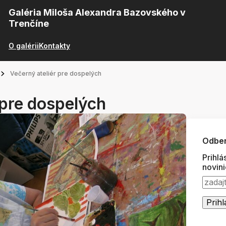
Galéria Miloša Alexandra Bazovského v
Trenčíne
O galérii
Kontakty
Večerný ateliér pre dospelých
 pre dospelých
Odber
Prihlá
novin