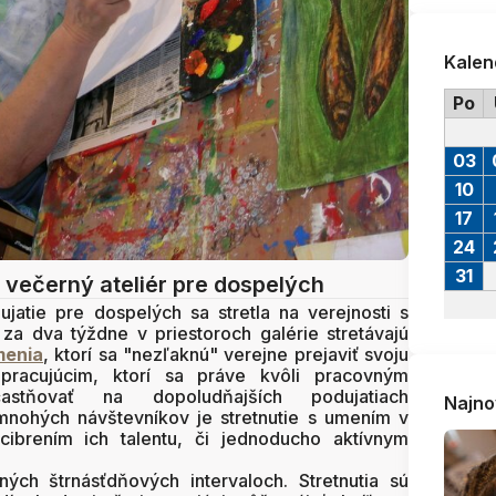
Kalen
Po
03
10
17
24
31
večerný ateliér pre dospelých
ujatie pre dospelých sa stretla na verejnosti s
a dva týždne v priestoroch galérie stretávajú
menia
, ktorí sa "nezľaknú" verejne prejaviť svoju
 pracujúcim, ktorí sa práve kvôli pracovným
stňovať na dopoludňajších podujatiach
Najno
mnohých návštevníkov je stretnutie s umením v
 cibrením ich talentu, či jednoducho aktívnym
ných štrnásťdňových intervaloch. Stretnutia sú