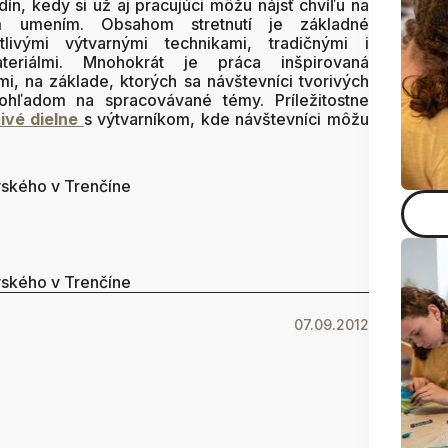
n, kedy si už aj pracujúci môžu nájsť chvíľu na
m umením. Obsahom stretnutí je základné
ivými výtvarnými technikami, tradičnými i
teriálmi. Mnohokrát je práca inšpirovaná
, na základe, ktorých sa návštevníci tvorivých
pohľadom na spracovávané témy. Príležitostne
rivé dielne
s výtvarníkom, kde návštevníci môžu
.
vského v Trenčíne
vského v Trenčíne
07.09.2012