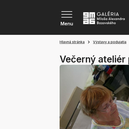
Menu
Hlavná stránka
Výstavy a podujatia
Večerný ateliér