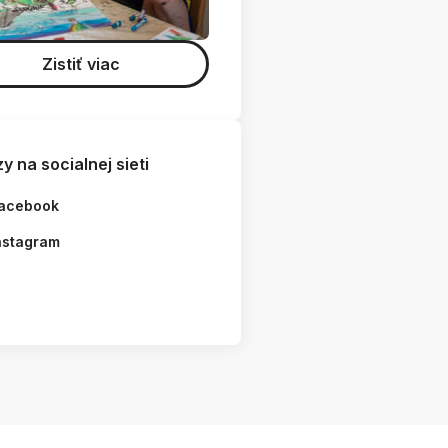
Zistiť viac
y na socialnej sieti
acebook
nstagram