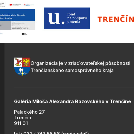
Organizácia je v zriaďovateľskej pôsobnosti
Trenčianskeho samosprávneho kraja
Galéria Miloša Alexandra Bazovského v Trenčíne
Palackého 27
Trenčín
911 01
tel.: 032 / 743 68 58 (spojovateľ)