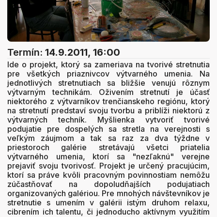
Termín:
14.9.2011, 16:00
Ide o projekt, ktorý sa zameriava na tvorivé stretnutia
pre všetkých priaznivcov výtvarného umenia. Na
jednotlivých stretnutiach sa bližšie venujú rôznym
výtvarným technikám. Oživením stretnutí je účasť
niektorého z výtvarníkov trenčianskeho regiónu, ktorý
na stretnutí predstaví svoju tvorbu a priblíži niektorú z
výtvarných techník. Myšlienka vytvoriť tvorivé
podujatie pre dospelých sa stretla na verejnosti s
veľkým záujmom a tak sa raz za dva týždne v
priestoroch galérie stretávajú všetci priatelia
výtvarného umenia, ktorí sa "nezľaknú" verejne
prejaviť svoju tvorivosť. Projekt je určený pracujúcim,
ktorí sa práve kvôli pracovným povinnostiam nemôžu
zúčastňovať na dopoludňajších podujatiach
organizovaných galériou. Pre mnohých návštevníkov je
stretnutie s umením v galérii istým druhom relaxu,
cibrením ich talentu, či jednoducho aktívnym využitím