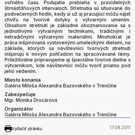
voľného času. Podujatie prebieha v pravidelných
štrnásťdňových intervaloch. Stretnutia sú situované do
podvečerných hodín, kedy si už aj pracujúci môžu nájsť
chvíľu na tvorivé dotyky s výtvarným umením.
Obsahom stretnutí je základné oboznamovanie sa s
jednotlivými výtvarnými technikami, tradičnými i
netradičnými výtvarnými materiálmi. Mnohokrát je
práca inšpirovaná vystavenými umeleckými dielami, na
základe, ktorých sa návštevníci tvorivých stretnutí
inšpirujú k novým pohľadom na spracovávané témy.
Príležitostne pripravujeme aj špeciálne tvorivé dielne s
výtvarníkom, kde návštevníci môžu tvoriť priamo pod
jeho vedením.
Miesto konania
Galéria Miloša Alexandra Bazovského v Trenčíne
Zabezpečuje
Mgr. Monika Drocárová
Organizátor
Galéria Miloša Alexandra Bazovského v Trenčíne
17.08.2011
Vytlačiť stránku