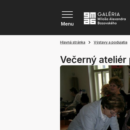
Menu
Hlavná stránka
Výstavy a podujatia
Večerný ateliér