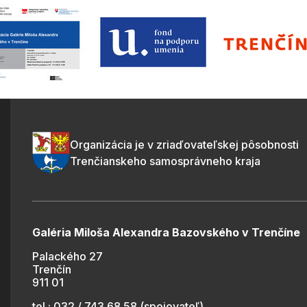
Organizácia je v zriaďovateľskej pôsobnosti
Trenčianskeho samosprávneho kraja
Galéria Miloša Alexandra Bazovského v Trenčíne
Palackého 27
Trenčín
911 01
tel.: 032 / 743 68 58 (spojovateľ)