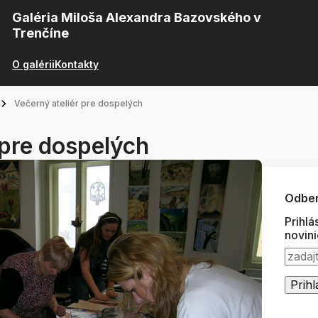
Galéria Miloša Alexandra Bazovského v
Trenčíne
O galérii
Kontakty
Večerný ateliér pre dospelých
 pre dospelých
Odber
Prihlá
novin