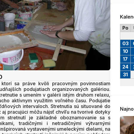
Kalen
Po
03
10
17
24
31
0
, ktorí sa práve kvôli pracovným povinnostiam
dňajších podujatiach organizovaných galériou.
retnutie s umením v galérii istým druhom relaxu,
ducho aktívnym využitím voľného času. Podujatie
ťdňových intervaloch. Stretnutia sú situované do
Najno
aj pracujúci môžu nájsť chvíľu na tvorivé dotyky
m stretnutí je základné oboznamovanie sa s
nikami, tradičnými i netradičnými výtvarnými
 inšpirovaná vystavenými umeleckými dielami, na