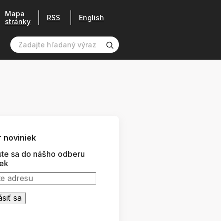
Mapa
RSS
English
stránky
 noviniek
ste sa do nášho odberu
iek