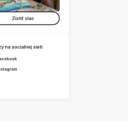
Zistiť viac
y na socialnej sieti
acebook
nstagram