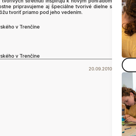
i tvorivých stretnutí inšpirujú k novým pohľadom
ostne pripravujeme aj špeciálne tvorivé dielne s
ôžu tvoriť priamo pod jeho vedením.
vského v Trenčíne
vského v Trenčíne
20.09.2010