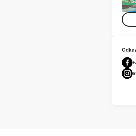
Odkaz
F
I