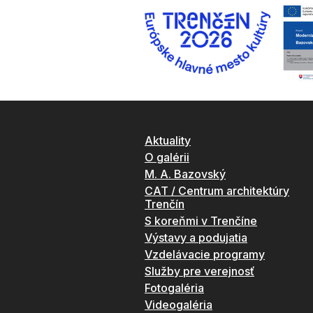
Aktuality
O galérii
M. A. Bazovský
CAT / Centrum architektúry
Trenčín
S koreňmi v Trenčíne
Výstavy a podujatia
Vzdelávacie programy
Služby pre verejnosť
Fotogaléria
Videogaléria