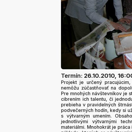
Termín:
26.10.2010, 16:0
Projekt je určený pracujúcim
nemôžu zúčastňovať na dopolu
Pre mnohých návštevníkov je st
cibrením ich talentu, či jedno
prebieha v pravidelných štrnás
podvečerných hodín, kedy si už 
s výtvarným umením. Obsaho
jednotlivými výtvarnými tech
materiálmi. Mnohokrát je práca