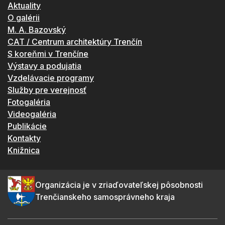
Aktuality
O galérii
M. A. Bazovský
CAT / Centrum architektúry Trenčín
S koreňmi v Trenčíne
Výstavy a podujatia
Vzdelávacie programy
Služby pre verejnosť
Fotogaléria
Videogaléria
Publikácie
Kontakty
Knižnica
Organizácia je v zriaďovateľskej pôsobnosti
Trenčianskeho samosprávneho kraja