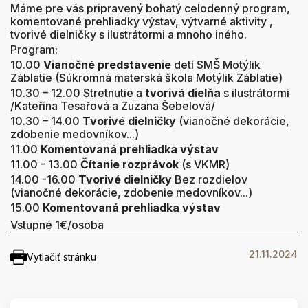
Máme pre vás pripravený bohatý celodenný program,
komentované prehliadky výstav, výtvarné aktivity ,
tvorivé dielničky s ilustrátormi a mnoho iného.
Program:
10.00
Vianočné predstavenie
detí SMŠ Motýlik
Záblatie (Súkromná materská škola Motýlik Záblatie)
10.30 – 12.00 Stretnutie a
tvorivá dielňa
s ilustrátormi
/Kateřina Tesařová a Zuzana Šebelová/
10.30 – 14.00
Tvorivé dielničky
(vianočné dekorácie,
zdobenie medovníkov...)
11.00
Komentovaná prehliadka výstav
11.00 - 13.00
Čítanie rozprávok
(s VKMR)
14.00 -16.00
Tvorivé dielničky
Bez rozdielov
(vianočné dekorácie, zdobenie medovníkov...)
15.00
Komentovaná prehliadka výstav
Vstupné 1€/osoba
21.11.2024
Vytlačiť stránku