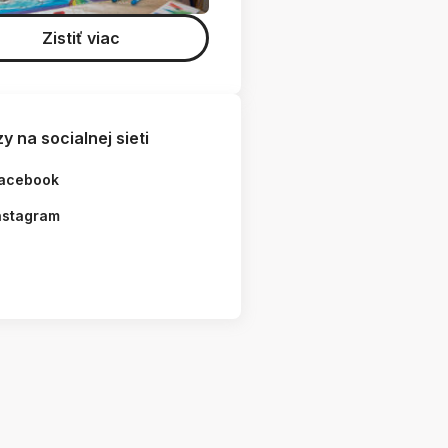
Zistiť viac
y na socialnej sieti
acebook
nstagram