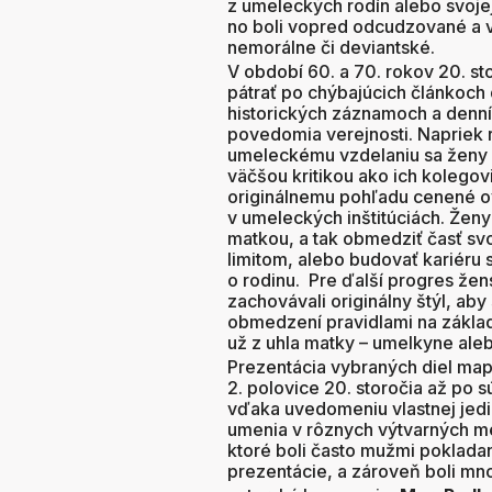
z umeleckých rodín alebo svoje
no boli vopred odcudzované a 
nemorálne či deviantské.
V období 60. a 70. rokov 20. st
pátrať po chýbajúcich článkoch
historických záznamoch a denní
povedomia verejnosti. Napriek
umeleckému vzdelaniu sa ženy v
väčšou kritikou ako ich kolegovia
originálnemu pohľadu cenené o
v umeleckých inštitúciách. Ženy 
matkou, a tak obmedziť časť svo
limitom, alebo budovať kariéru 
o rodinu. Pre ďalší progres žens
zachovávali originálny štýl, aby
obmedzení pravidlami na základe
už z uhla matky – umelkyne alebo
Prezentácia vybraných diel map
2. polovice 20. storočia až po s
vďaka uvedomeniu vlastnej jedi
umenia v rôznych výtvarných m
ktoré boli často mužmi poklada
prezentácie, a zároveň boli mn