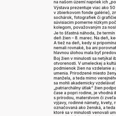
na našom území napriek ich „p
Výstava prezentuje viac ako 50
v zbierkovom fonde galérie), z
sochárok, fotografiek či grafi
súvisiacim pomerne nízkym poč
kolegom, považovaným za nositeľ
Je to šťastná náhoda, že termí
deň žien – 8. marec. Na deň, ke
A tiež na deň, kedy si pripomí
nemali rovnaké, ba ani porovnat
hlavnou úlohou mala byť predov
Boj žien v minulosti sa netýkal 
otvorenosti. V umeleckej a kult
podmienok žien na vzdelanie a p
umenia. Prirodzené miesto ženy
manžela, a teda mimo verejného 
sa mohli akademicky vzdelávať 
„patriarchálny útlak“ žien podp
čase a popri rodine, je vhodná 
s prírodou, materstvom či zv
výjavy, rodinné námety, kvety, 
označovaná ako ženská, a teda 
ktoré sa v minulosti venovali u