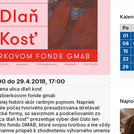
Kalen
Po
01
08
15
22
29
00
do 29.4.2018, 17:00
ena ulica dlaň kosť
 zbierkovom fonde gmab
Najno
lej histórii skôr raritným pojmom. Napriek
le počas tvorivého presadzovania stretávali
ecké formy, so sexizmom a podceňovaním zo
a dlaň kosť“ prezentuje výber diel čisto len
ho fondu GMAB, ktoré svojou tvorbou a nie vždy
amne prispeli k zhodnoteniu výtvarného umenia