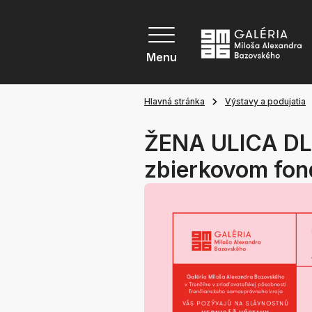
Menu
Hlavná stránka
Výstavy a podujatia
ŽENA ULICA DL
zbierkovom fo