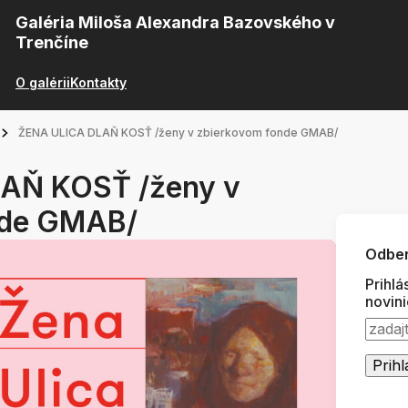
Galéria Miloša Alexandra Bazovského v
Trenčíne
O galérii
Kontakty
ŽENA ULICA DLAŇ KOSŤ /ženy v zbierkovom fonde GMAB/
AŇ KOSŤ /ženy v
nde GMAB/
Odber
Prihlá
novin