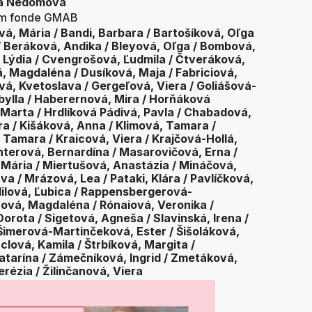
ka Nedomová
vom fonde GMAB
á, Mária / Bandi, Barbara / Bartošíková, Oľga
/ Beráková, Andika / Bleyová, Oľga / Bombová,
 Lýdia / Cvengrošová, Ľudmila / Čtveráková,
, Magdaléna / Dusíková, Maja / Fabriciová,
ová, Kvetoslava / Gergeľová, Viera / Goliášová-
bylla / Haberernová, Mira / Horňáková
Marta / Hrdlíková Pádivá, Pavla / Chabadová,
a / Kišáková, Anna / Klimová, Tamara /
 Tamara / Kraicová, Viera / Krajčová-Hollá,
nterová, Bernardína / Masarovičová, Erna /
Mária / Miertušová, Anastázia / Mináčová,
a / Mrázová, Lea / Pataki, Klára / Pavlíčková,
udilová, Ľubica / Rappensbergerová-
ová, Magdaléna / Rónaiová, Veronika /
orota / Sigetová, Agneša / Slavinská, Irena /
 Šimerová-Martinčeková, Ester / Šišoláková,
clová, Kamila / Štrbíková, Margita /
Katarína / Zámečníková, Ingrid / Zmetáková,
erézia / Žilinčanová, Viera