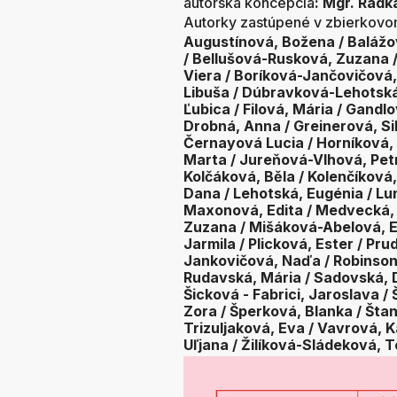
autorská koncepcia
:
Mgr. Rad
Autorky zastúpené v zbierko
Augustínová, Božena / Balážov
/ Bellušová-Rusková, Zuzana 
Viera / Boríková-Jančovičová,
Libuša / Dúbravková-Lehotská
Ľubica / Filová, Mária / Gandl
Drobná, Anna / Greinerová, Si
Černayová Lucia / Horníková, 
Marta / Jureňová-Vlhová, Petr
Kolčáková, Běla / Kolenčíková,
Dana / Lehotská, Eugénia / Lu
Maxonová, Edita / Medvecká, 
Zuzana / Mišáková-Abelová, Ev
Jarmila / Plicková, Ester / Pr
Jankovičová, Naďa / Robinson
Rudavská, Mária / Sadovská, D
Šicková - Fabrici, Jaroslava /
Zora / Šperková, Blanka / Štan
Trizuljaková, Eva / Vavrová, 
Uľjana / Žilíková-Sládeková, T