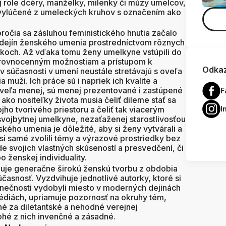
j role dcéry, manželky, milenky či múzy umelcov,
vylúčené z umeleckých kruhov s označením ako
oročia sa zásluhou feministického hnutia začalo
 dejín ženského umenia prostredníctvom rôznych
koch. Až vďaka tomu ženy umelkyne vstúpili do
 rovnocenným možnostiam a prístupom k
Odkaz
 súčasnosti v umení neustále stretávajú s oveľa
 muži. Ich práce sú i napriek ich kvalite a
veľa menej, sú menej prezentované i zastúpené
F
ako nositeľky života musia čeliť dileme stať sa
jho tvorivého priestoru a čeliť tak viacerým
I
svojbytnej umelkyne, nezaťaženej starostlivosťou
kého umenia je dôležité, aby si ženy vytvárali a
 si samé zvolili témy a výrazové prostriedky bez
 svojich vlastných skúseností a presvedčení, či
 ženskej individuality.
uje generačne širokú ženskú tvorbu z obdobia
účasnosť. Vyzdvihuje jednotlivé autorky, ktoré si
nečnosti vydobyli miesto v moderných dejinách
édiách, upriamuje pozornosť na okruhy tém,
né za diletantské a nehodné verejnej
ohé z nich invenčné a zásadné.