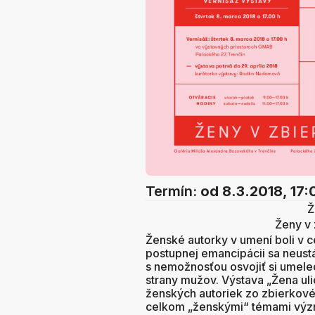
Termín:
od 8.3.2018, 17:
Ž
Ženy v
Ženské autorky v umení boli v ce
postupnej emancipácii sa neustá
s nemožnosťou osvojiť si umel
strany mužov. Výstava „Žena ulic
ženských autoriek zo zbierkové
celkom „ženskými“ témami význ