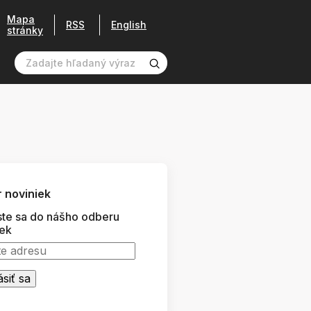
Mapa
RSS
English
stránky
 noviniek
ste sa do nášho odberu
iek