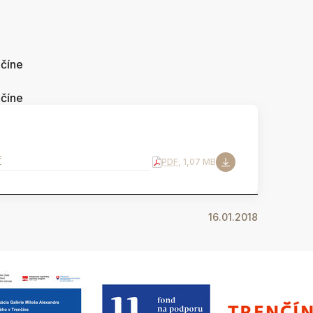
nčíne
nčíne
f
PDF
, 1,07 MB
16.01.2018