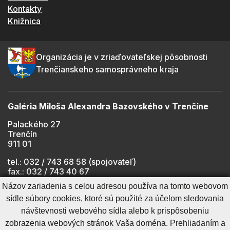
Kontakty
Knižnica
Organizácia je v zriaďovateľskej pôsobnosti
Trenčianskeho samosprávneho kraja
Galéria Miloša Alexandra Bazovského v Trenčíne
Palackého 27
Trenčín
911 01
tel.: 032 / 743 68 58 (spojovateľ)
fax.: 032 / 743 40 67
e-mail:
info@gmab.sk
Názov zariadenia s celou adresou používa na tomto webovom
sídle súbory cookies, ktoré sú použité za účelom sledovania
návštevnosti webového sídla alebo k prispôsobeniu
Cookies nastavenie
Ochrana osobných údajov
zobrazenia webových stránok Vaša doména. Prehliadaním a
Cookies - viac informácií
Vyhlásenie o prístupnosti