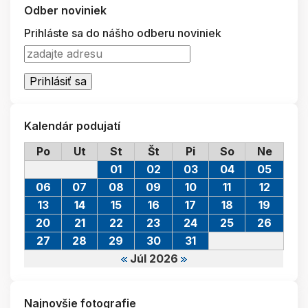
Odber noviniek
Prihláste sa do nášho odberu noviniek
Kalendár podujatí
Po
Ut
St
Št
Pi
So
Ne
01
02
03
04
05
06
07
08
09
10
11
12
13
14
15
16
17
18
19
20
21
22
23
24
25
26
27
28
29
30
31
Júl 2026
Najnovšie fotografie