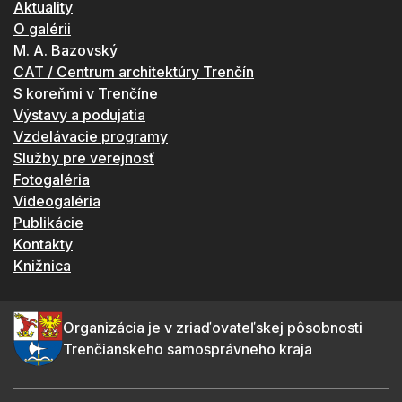
Aktuality
O galérii
M. A. Bazovský
CAT / Centrum architektúry Trenčín
S koreňmi v Trenčíne
Výstavy a podujatia
Vzdelávacie programy
Služby pre verejnosť
Fotogaléria
Videogaléria
Publikácie
Kontakty
Knižnica
Organizácia je v zriaďovateľskej pôsobnosti
Trenčianskeho samosprávneho kraja