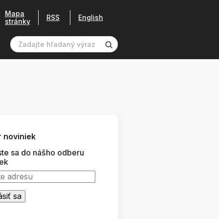
Mapa
RSS
English
stránky
 noviniek
ste sa do nášho odberu
iek