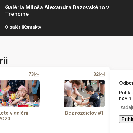
Galéria Miloša Alexandra Bazovského v
Trenčíne
O galérii
Kontakty
ii
73
32
Odber
Prihlá
novin
Leto v galérii
Bez rozdielov #1
2023