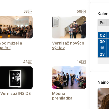
53
56
Kalen
Po
02
09
Noc múzeí a
Vernisáž nových
galérií
výstav
16
23
43
14
Najno
Vernisáž INSIDE
Módna
prehliadka