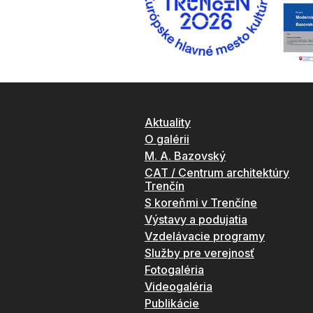
Aktuality
O galérii
M. A. Bazovský
CAT / Centrum architektúry
Trenčín
S koreňmi v Trenčíne
Výstavy a podujatia
Vzdelávacie programy
Služby pre verejnosť
Fotogaléria
Videogaléria
Publikácie