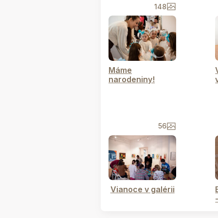
148
Máme
narodeniny!
56
Vianoce v galérii