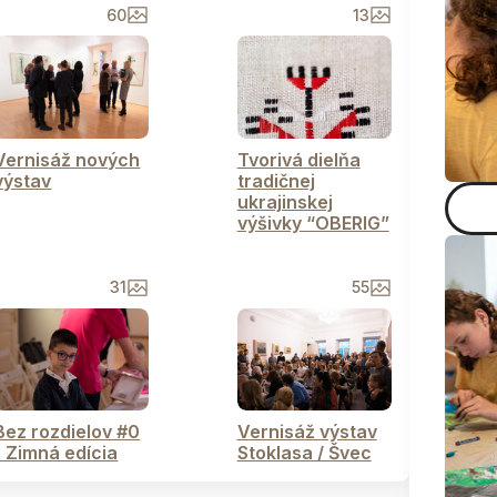
60
13
Vernisáž nových
Tvorivá dielňa
výstav
tradičnej
ukrajinskej
výšivky “OBERIG”
31
55
Bez rozdielov #0
Vernisáž výstav
- Zimná edícia
Stoklasa / Švec