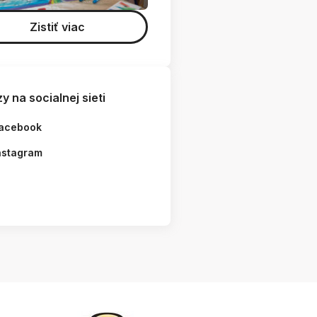
Zistiť viac
y na socialnej sieti
acebook
nstagram