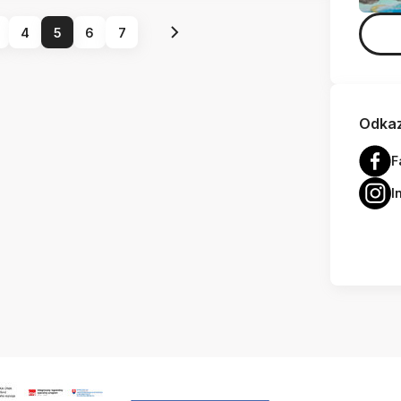
4
5
6
7
Odkaz
F
I