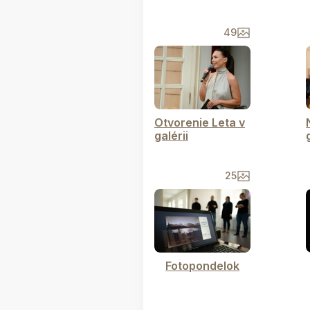
49
Otvorenie Leta v
galérii
25
Fotopondelok