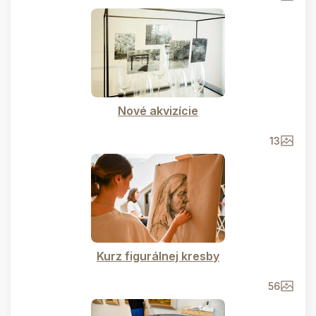
Nové akvizície
13
Kurz figurálnej kresby
56