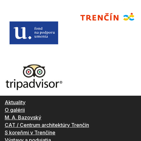
Aktuality
O galérii
M. A. Bazovský
CAT / Centrum architektúry Trenčín
S koreňmi v Trenčíne
Výstavy a podujatia