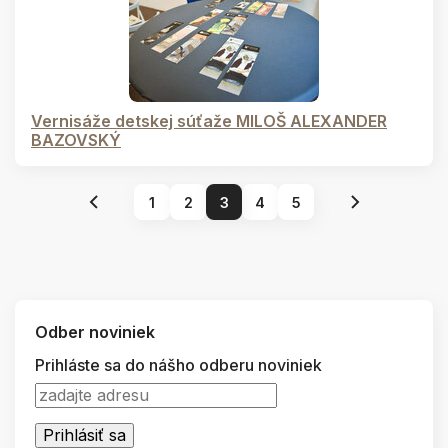
Vernisáže detskej súťaže MILOŠ ALEXANDER
BAZOVSKÝ
1
2
3
4
5
Odber noviniek
Prihláste sa do nášho odberu noviniek