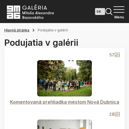
Menu
Hlavná stránka
Podujatia v galérii
Podujatia v galérii
57
Komentovaná prehliadka mestom Nová Dubnica
28