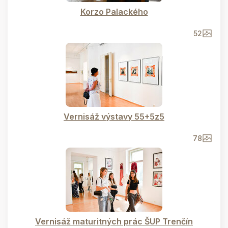
Korzo Palackého
52
Vernisáž výstavy 55+5z5
78
Vernisáž maturitných prác ŠUP Trenčín