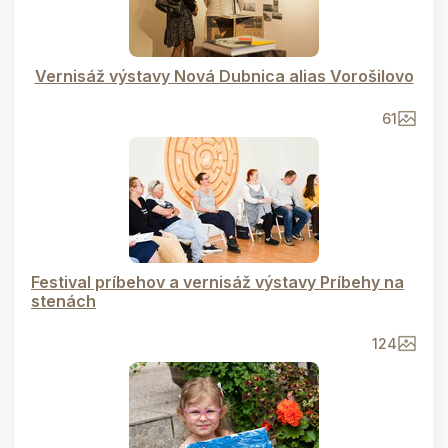
Vernisáž výstavy Nová Dubnica alias Vorošilovo
61
Festival príbehov a vernisáž výstavy Príbehy na
stenách
124