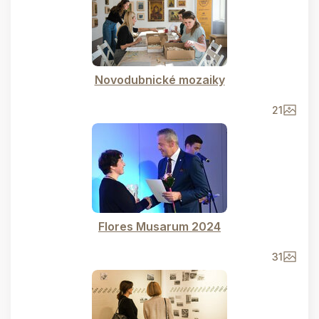
Novodubnické mozaiky
21
Flores Musarum 2024
31