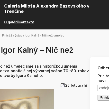
Galéria Miloša Alexandra Bazovského v
Trenčíne
O galérii
Kontakty
Finisáž výstavy Igor Kalný – Nič než umelec
 Igor Kalný – Nič než
ič než umelec sme sa s historičkou umenia
Odber
 tzv. neoficiálnej výtvarnej scéne 70.-80. rokov
e tvorby Igora Kalného.
Prihlá
novin
25 fotografií