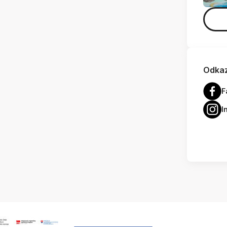
Odkaz
F
I