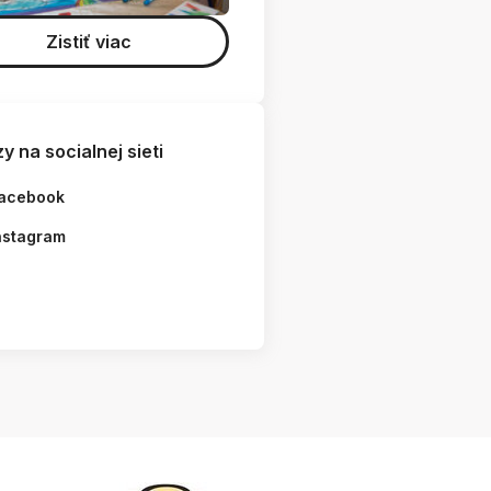
Zistiť viac
y na socialnej sieti
acebook
nstagram