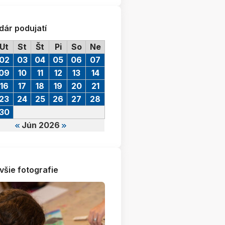
dár podujatí
Ut
St
Št
Pi
So
Ne
02
03
04
05
06
07
09
10
11
12
13
14
16
17
18
19
20
21
23
24
25
26
27
28
30
Jún 2026
všie fotografie
z_kalny_dvaja (7)