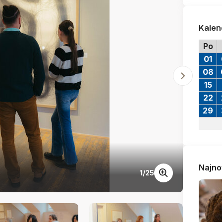
Kalen
Po
01
08
15
22
29
Najno
1
/
25
finisa