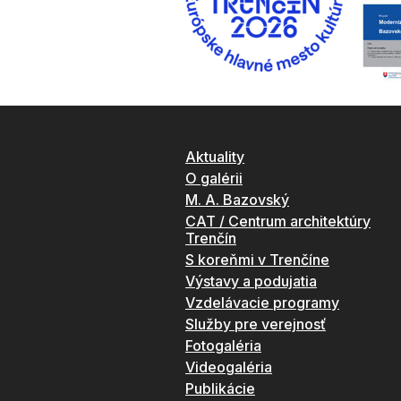
Aktuality
O galérii
M. A. Bazovský
CAT / Centrum architektúry
Trenčín
S koreňmi v Trenčíne
Výstavy a podujatia
Vzdelávacie programy
Služby pre verejnosť
Fotogaléria
Videogaléria
Publikácie