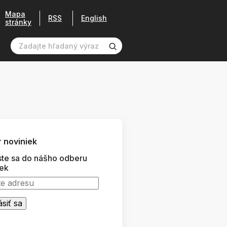
Mapa
RSS
English
stránky
 noviniek
ste sa do nášho odberu
iek