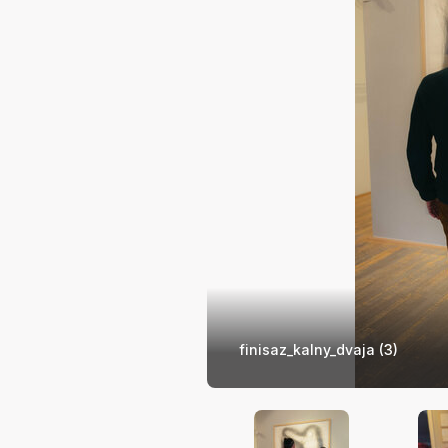
finisaz_kalny_dvaja (3)