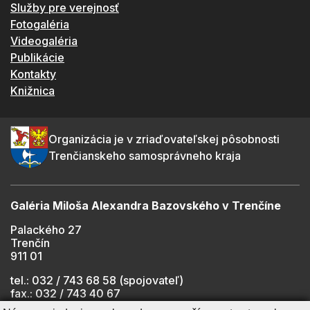
Služby pre verejnosť
Fotogaléria
Videogaléria
Publikácie
Kontakty
Knižnica
Organizácia je v zriaďovateľskej pôsobnosti
Trenčianskeho samosprávneho kraja
Galéria Miloša Alexandra Bazovského v Trenčíne
Palackého 27
Trenčín
911 01
tel.: 032 / 743 68 58 (spojovateľ)
fax.: 032 / 743 40 67
e-mail:
info@gmab.sk