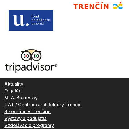
Aktuality
O galérii
M. A. Bazovský
CAT / Centrum architektúry Trenčín
S koreňmi v Trenčíne
Výstavy a podujatia
Vzdelávacie programy