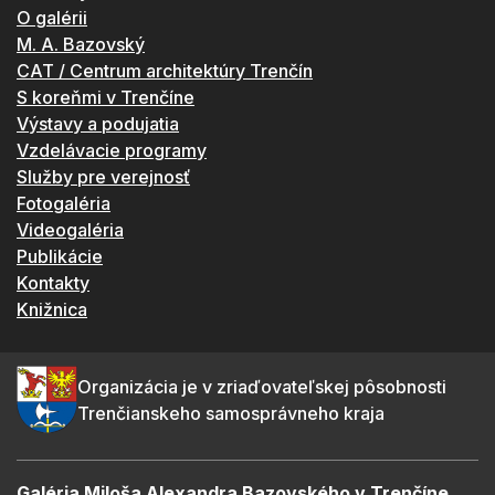
O galérii
M. A. Bazovský
CAT / Centrum architektúry Trenčín
S koreňmi v Trenčíne
Výstavy a podujatia
Vzdelávacie programy
Služby pre verejnosť
Fotogaléria
Videogaléria
Publikácie
Kontakty
Knižnica
Organizácia je v zriaďovateľskej pôsobnosti
Trenčianskeho samosprávneho kraja
Galéria Miloša Alexandra Bazovského v Trenčíne