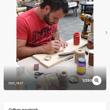
1
/
290
DSC_1637
Odber noviniek