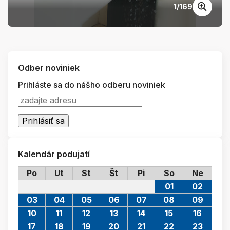
1
/
169
Odber noviniek
Prihláste sa do nášho odberu noviniek
Kalendár podujatí
Po
Ut
St
Št
Pi
So
Ne
01
02
03
04
05
06
07
08
09
10
11
12
13
14
15
16
17
18
19
20
21
22
23