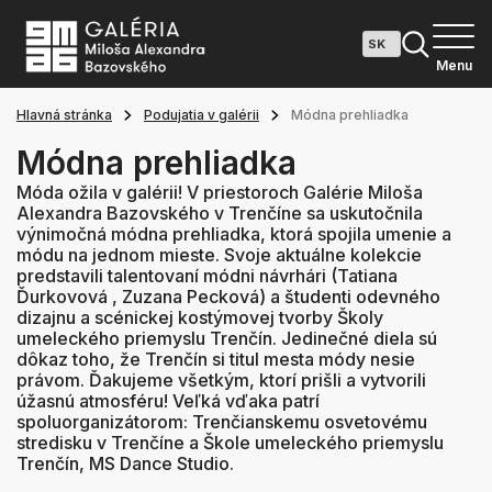
Menu
Hlavná stránka
Podujatia v galérii
Módna prehliadka
Módna prehliadka
Móda ožila v galérii! V priestoroch Galérie Miloša
Alexandra Bazovského v Trenčíne sa uskutočnila
výnimočná módna prehliadka, ktorá spojila umenie a
módu na jednom mieste. Svoje aktuálne kolekcie
predstavili talentovaní módni návrhári (Tatiana
Ďurkovová , Zuzana Pecková) a študenti odevného
dizajnu a scénickej kostýmovej tvorby Školy
umeleckého priemyslu Trenčín. Jedinečné diela sú
dôkaz toho, že Trenčín si titul mesta módy nesie
právom. Ďakujeme všetkým, ktorí prišli a vytvorili
úžasnú atmosféru! Veľká vďaka patrí
spoluorganizátorom: Trenčianskemu osvetovému
stredisku v Trenčíne a Škole umeleckého priemyslu
Trenčín, MS Dance Studio.