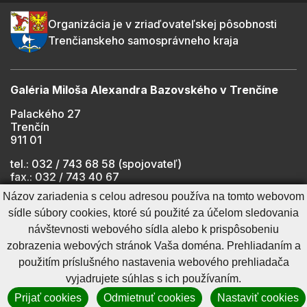
Organizácia je v zriaďovateľskej pôsobnosti
Trenčianskeho samosprávneho kraja
Galéria Miloša Alexandra Bazovského v Trenčíne
Palackého 27
Trenčín
911 01
tel.: 032 / 743 68 58 (spojovateľ)
fax.: 032 / 743 40 67
e-mail:
info@gmab.sk
Názov zariadenia s celou adresou používa na tomto webovom
sídle súbory cookies, ktoré sú použité za účelom sledovania
návštevnosti webového sídla alebo k prispôsobeniu
Cookies nastavenie
Ochrana osobných údajov
zobrazenia webových stránok Vaša doména. Prehliadaním a
Cookies - viac informácií
Vyhlásenie o prístupnosti
použitím príslušného nastavenia webového prehliadača
Technický prevádzkovateľ
Správca obsahu
vyjadrujete súhlas s ich používaním.
Generuje
CMS BUXUS
Prijať cookies
Odmietnuť cookies
Nastaviť cookies