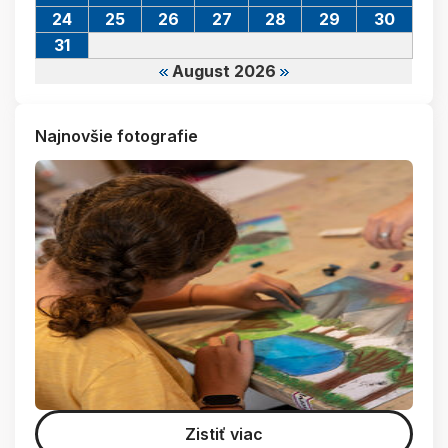
24
25
26
27
28
29
30
31
August 2026
Najnovšie fotografie
Zistiť viac