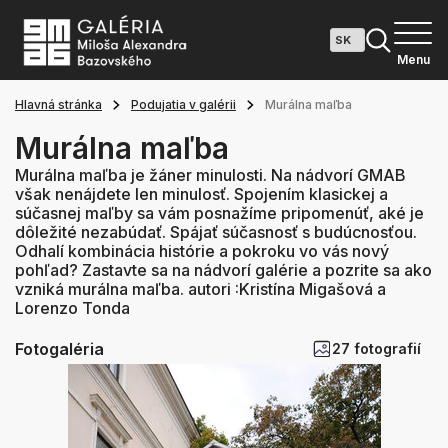
Menu
Hlavná stránka
Podujatia v galérii
Murálna maľba
Murálna maľba
Murálna maľba je žáner minulosti. Na nádvorí GMAB
však nenájdete len minulosť. Spojením klasickej a
súčasnej maľby sa vám posnažíme pripomenúť, aké je
dôležité nezabúdať. Spájať súčasnosť s budúcnosťou.
Odhalí kombinácia histórie a pokroku vo vás nový
pohľad? Zastavte sa na nádvorí galérie a pozrite sa ako
vzniká murálna maľba. autori :Kristína Migašová a
Lorenzo Tonda
Fotogaléria
27 fotografií