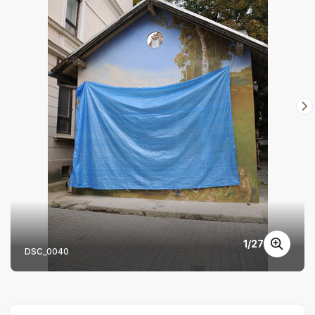
1
/
27
DSC_0040