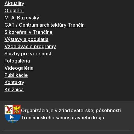
Aktuality
O galérii
M. A. Bazovský
CAT / Centrum architektúry Trenčín
S koreňmi v Trenčíne
Výstavy a podujatia
Vzdelávacie programy
Služby pre verejnosť
Fotogaléria
Videogaléria
Publikácie
Kontakty
Knižnica
Organizácia je v zriaďovateľskej pôsobnosti
Trenčianskeho samosprávneho kraja