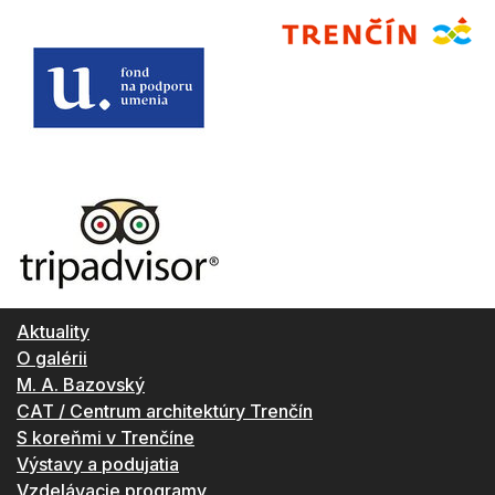
Aktuality
O galérii
M. A. Bazovský
CAT / Centrum architektúry Trenčín
S koreňmi v Trenčíne
Výstavy a podujatia
Vzdelávacie programy