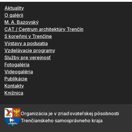
Aktuality
O galérii
M. A. Bazovský
CAT / Centrum architektúry Trenčín
S koreňmi v Trenčíne
Výstavy a podujatia
Vzdelávacie programy
Služby pre verejnosť
Fotogaléria
Videogaléria
Publikácie
Kontakty
Knižnica
Organizácia je v zriaďovateľskej pôsobnosti
Trenčianskeho samosprávneho kraja