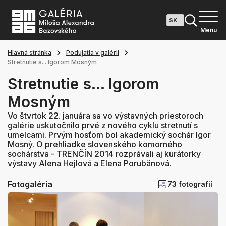
Menu
Hlavná stránka
Podujatia v galérii
Stretnutie s... Igorom Mosným
Stretnutie s... Igorom
Mosným
Vo štvrtok 22. januára sa vo výstavných priestoroch
galérie uskutočnilo prvé z nového cyklu stretnutí s
umelcami. Prvým hosťom bol akademický sochár Igor
Mosný. O prehliadke slovenského komorného
sochárstva - TRENČÍN 2014 rozprávali aj kurátorky
výstavy Alena Hejlová a Elena Porubänová.
Fotogaléria
73 fotografií