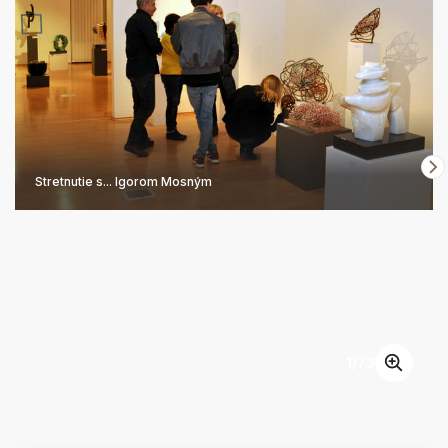
Stretnutie s... Igorom Mosným
1
/
73