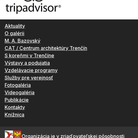
Aktuality
O galérii
M. A. Bazovský
CAT / Centrum architektúry Trenčín
S koreňmi v Trenčíne
Výstavy a podujatia
Vzdelávacie programy
Služby pre verejnosť
Fotogaléria
Videogaléria
Publikácie
Kontakty
Knižnica
Organizácia je v zriaďovateľskej pôsobnosti