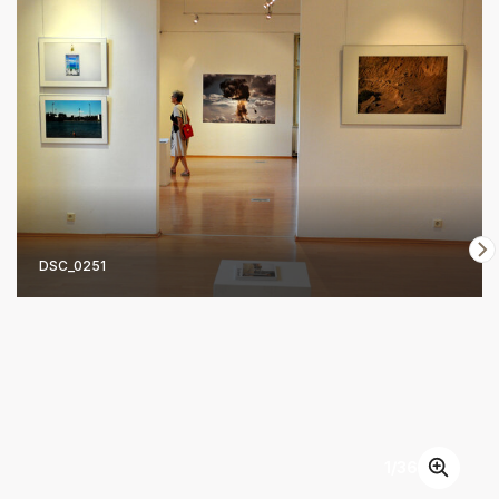
DSC_0251
1
/
36